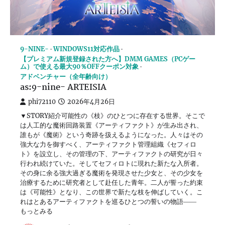
9-NINE-
WINDOWS11対応作品
【プレミアム新規登録された方へ】DMM GAMES（PCゲー
ム）で使える最大90％OFFクーポン対象
アドベンチャー（全年齢向け）
as:9-nine- ARTEISIA
phi72110
2026年4月26日
▼STORY紹介可能性の《枝》のひとつに存在する世界。そこで
は人工的な魔術回路装置《アーティファクト》が生み出され、
誰もが《魔術》という奇跡を扱えるようになった。人々はその
強大な力を御すべく、アーティファクト管理組織《セフィロ
ト》を設立し、その管理の下、アーティファクトの研究が日々
行われ続けていた。そしてセフィロトに現れた新たな入所者。
その身に余る強大過ぎる魔術を発現させた少女と、その少女を
治療するために研究者として赴任した青年。二人が誓った約束
は《可能性》となり、この世界で新たな枝を伸ばしていく。こ
れはとあるアーティファクトを巡るひとつの誓いの物語――
もっとみる