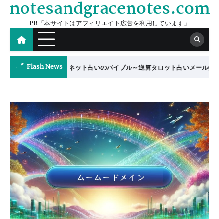
notesandgracenotes.com
Skip
to
PR「本サイトはアフィリエイト広告を利用しています」
content
Flash News
ブル～逆算タロット占いメール鑑定マニュアル～
【爆速で0→1