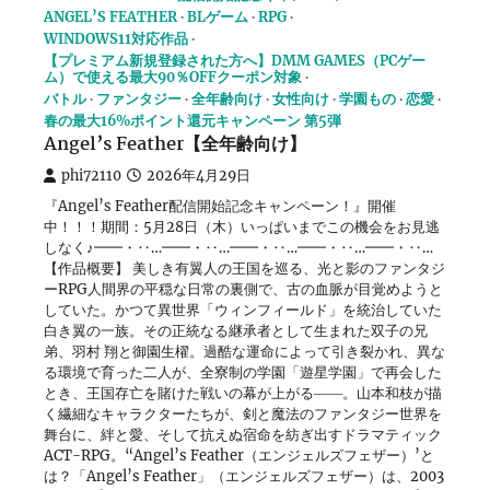
ANGEL’S FEATHER
BLゲーム
RPG
WINDOWS11対応作品
【プレミアム新規登録された方へ】DMM GAMES（PCゲー
ム）で使える最大90％OFFクーポン対象
バトル
ファンタジー
全年齢向け
女性向け
学園もの
恋愛
春の最大16%ポイント還元キャンペーン 第5弾
Angel’s Feather【全年齢向け】
phi72110
2026年4月29日
『Angel’s Feather配信開始記念キャンペーン！』開催
中！！！期間：5月28日（木）いっぱいまでこの機会をお見逃
しなく♪━━・‥…━━・‥…━━・‥…━━・‥…━━・‥…
【作品概要】 美しき有翼人の王国を巡る、光と影のファンタジ
ーRPG人間界の平穏な日常の裏側で、古の血脈が目覚めようと
していた。かつて異世界「ウィンフィールド」を統治していた
白き翼の一族。その正統なる継承者として生まれた双子の兄
弟、羽村 翔と御園生櫂。過酷な運命によって引き裂かれ、異な
る環境で育った二人が、全寮制の学園「遊星学園」で再会した
とき、王国存亡を賭けた戦いの幕が上がる――。山本和枝が描
く繊細なキャラクターたちが、剣と魔法のファンタジー世界を
舞台に、絆と愛、そして抗えぬ宿命を紡ぎ出すドラマティック
ACT-RPG。“Angel’s Feather（エンジェルズフェザー）’と
は？「Angel’s Feather」（エンジェルズフェザー）は、2003