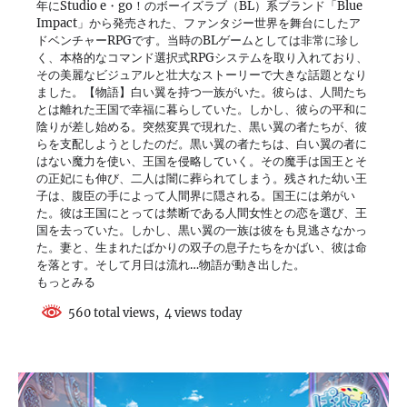
年にStudio e・go！のボーイズラブ（BL）系ブランド「Blue
Impact」から発売された、ファンタジー世界を舞台にしたア
ドベンチャーRPGです。当時のBLゲームとしては非常に珍し
く、本格的なコマンド選択式RPGシステムを取り入れており、
その美麗なビジュアルと壮大なストーリーで大きな話題となり
ました。【物語】白い翼を持つ一族がいた。彼らは、人間たち
とは離れた王国で幸福に暮らしていた。しかし、彼らの平和に
陰りが差し始める。突然変異で現れた、黒い翼の者たちが、彼
らを支配しようとしたのだ。黒い翼の者たちは、白い翼の者に
はない魔力を使い、王国を侵略していく。その魔手は国王とそ
の正妃にも伸び、二人は闇に葬られてしまう。残された幼い王
子は、腹臣の手によって人間界に隠される。国王には弟がい
た。彼は王国にとっては禁断である人間女性との恋を選び、王
国を去っていた。しかし、黒い翼の一族は彼をも見逃さなかっ
た。妻と、生まれたばかりの双子の息子たちをかばい、彼は命
を落とす。そして月日は流れ…物語が動き出した。
もっとみる
560 total views, 4 views today