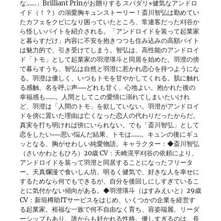
な……」Brilliant Prinがお贈りする スパダリ×健気なアンドロ
イド（！？）の溺愛胸キュンストーリー！斎川智弘は勤めてい
たカフェをクビになり困っていたところ、常連客だった刈谷か
ら怪しいバイトを紹介される。「アンドロイドを装って起業家
と暮らすだけ」内容に不安を抱きつつも住み込みの高額バイト
は魅力的で、引き受けてしまう。智弘は、高性能のアンドロイ
ド「トモ」として起業家の羽澄瑛斗と同居を始めた。羽澄の傍
で暮らすうち、智弘は自然と羽澄に惹かれ恋心を持つようにな
る。羽澄は優しく、いつもトモを甘やかしてくれる。肌に触れ
る感触、名を呼ぶ声──どれも甘く、心地よい。抱かれた後の
幸福感も……。人間としてこの愛情に溺れてしまいたいけれ
ど、羽澄は「人間のトモ」を欲していない。羽澄がアンドロイ
ドを傍に置いた理由は亡くなった恋人の代わりだったからだ。
真実を打ち明ければ傍にいられない。でも「斎川智弘」として
恋をしたい──思い悩んだ結果、トモは……。キュンの後にギュ
ッとなる、胸がせわしい純愛物語。キャラクター：◆斎川智弘
（さいかわともひろ）20歳 CV：天崎滉平刈谷の依頼により、
アンドロイドを装って羽澄と同居することになったフリータ
ー。天真爛漫で食いしん坊。明るく健気で、好きな人を幸せに
するためなら何でもできるが、自分を後回しにしすぎているこ
とに気付かない傾向がある。◆羽澄瑛斗（はすみえいと）29歳
CV：新垣樽助ITサービスをはじめ、いくつかの企業を経営す
る起業家。裕福な一族で何不自由なく育ち、容姿端麗、リーダ
ーシップもあり、誰からも好かれる性格。優しすぎるのは、長