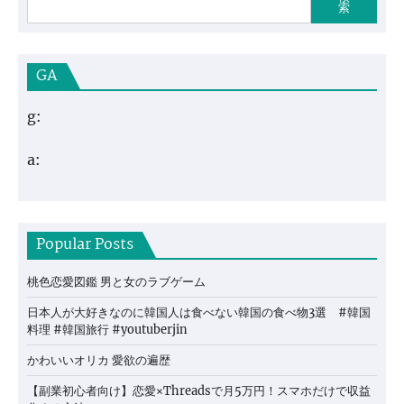
索
GA
g:
a:
Popular Posts
桃色恋愛図鑑 男と女のラブゲーム
日本人が大好きなのに韓国人は食べない韓国の食べ物3選 #韓国
料理 #韓国旅行 #youtuberjin
かわいいオリカ 愛欲の遍歴
【副業初心者向け】恋愛×Threadsで月5万円！スマホだけで収益