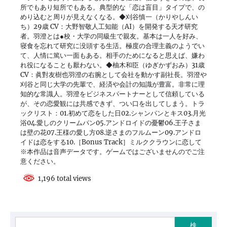
所でもあり短所でもある。典型的な「恋は盲目」タイプで、の
めり込むと周りが見えなくなる。◆刈谷慎一（かりやしんい
ち）29歳 CV：大野智敬人工知能（AI）を開発する天才研究
者。羽澄とは●校・大学の同級生で親友。基本は一人を好み、
寝食を忘れて研究に没頭する生活。極度の合理主義のようでい
て、人情に篤い一面もある。相手のためになると思えば、嫌わ
れ役になることも厭わない。◆柚木和臣（ゆぎかずおみ）31歳
CV：眞對友樹也羽澄の右腕として会社を動かす副社長。羽澄や
刈谷と同じ大学の先輩で、経済や会計の知識が豊富。非常に理
知的な常識人。羽澄をビジネスパートナーとして信頼している
が、その恋愛観には共感できず、つい口を出してしまう。トラ
ックリスト：01.初めて恋をした日02.シャンパンとキス03.月光
浴04.愛しのクリームパン05.アンドロイドの憂鬱06.王子さま
は壁の花07.王様の愛し方08.逆さまのフルムーン09.アンドロ
イドは恋をする10.［Bonus Track］ミルククラウンに恋して
※本作品は音声データです。ゲームではございませんのでご注
意ください。
1,196 total views
検