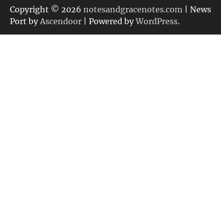
リ
Copyright © 2026
notesandgracenotes.com
| News
ー
Port by
Ascendoor
| Powered by
WordPress
.