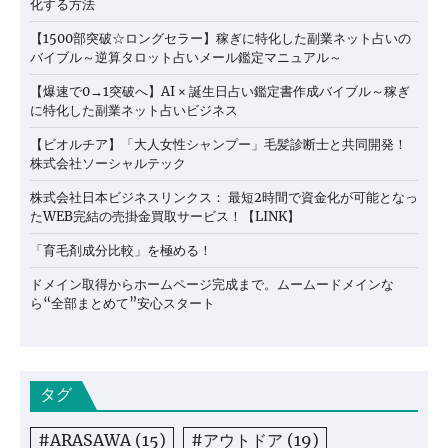
化する方法
【1500部突破☆ロングセラー】稼ぎに特化した副業ネット占いの
バイブル～逆算タロット占いメール鑑定マニュアル～
【爆速で0→1突破へ】AI × 誕生日占い鑑定書作成バイブル～稼ぎ
に特化した副業ネット占いビジネス
【ビオルチア】「大人女性シャンプー」毛髪診断士と共同開発！
株式会社ソーシャルテック
株式会社日本ビジネスリンクス： 最短2時間で資金化が可能となっ
たWEB完結の売掛金買取サービス！【LINK】
「育毛剤成分比較」を極める！
ドメイン取得からホームページ完成まで。ムームードメインな
ら“全部まとめて”安心スタート
タグ
#ARASAWA
(15)
#アウトドア
(19)