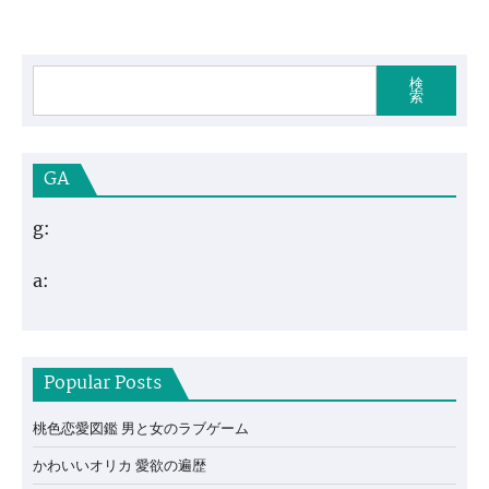
検
索
GA
g:
a:
Popular Posts
桃色恋愛図鑑 男と女のラブゲーム
かわいいオリカ 愛欲の遍歴