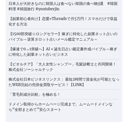
日本人が大好きなのに韓国人は食べない韓国の食べ物3選 #韓国
料理 #韓国旅行 #youtuberjin
【副業初心者向け】恋愛×Threadsで月5万円！スマホだけで収益
化する方法
【1500部突破☆ロングセラー】稼ぎに特化した副業ネット占いの
バイブル～逆算タロット占いメール鑑定マニュアル～
【爆速で0→1突破へ】AI × 誕生日占い鑑定書作成バイブル～稼ぎ
に特化した副業ネット占いビジネス
【ビオルチア】「大人女性シャンプー」毛髪診断士と共同開発！
株式会社ソーシャルテック
株式会社日本ビジネスリンクス： 最短2時間で資金化が可能となっ
たWEB完結の売掛金買取サービス！【LINK】
「育毛剤成分比較」を極める！
ドメイン取得からホームページ完成まで。ムームードメインな
ら“全部まとめて”安心スタート