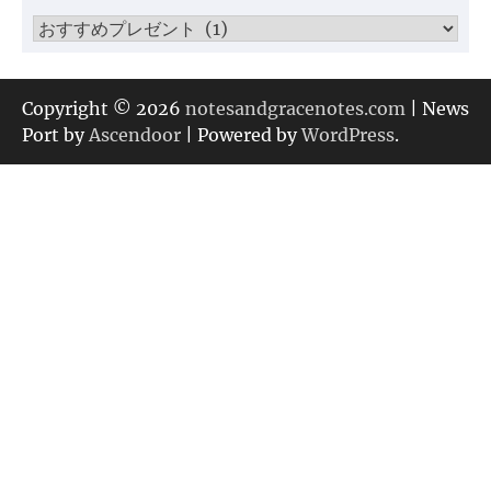
ブ
カ
テ
ゴ
リ
Copyright © 2026
notesandgracenotes.com
| News
ー
Port by
Ascendoor
| Powered by
WordPress
.