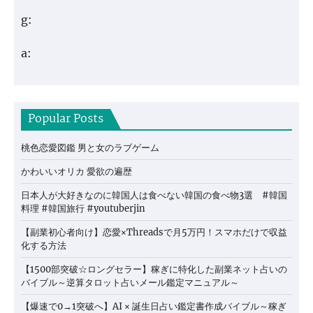
g:
a:
Popular Posts
桃色恋愛図鑑 男と女のラブゲーム
かわいいオリカ 愛欲の遍歴
日本人が大好きなのに韓国人は食べない韓国の食べ物3選 #韓国
料理 #韓国旅行 #youtuberjin
【副業初心者向け】恋愛×Threadsで月5万円！スマホだけで収益
化する方法
【1500部突破☆ロングセラー】稼ぎに特化した副業ネット占いの
バイブル～逆算タロット占いメール鑑定マニュアル～
【爆速で0→1突破へ】AI × 誕生日占い鑑定書作成バイブル～稼ぎ