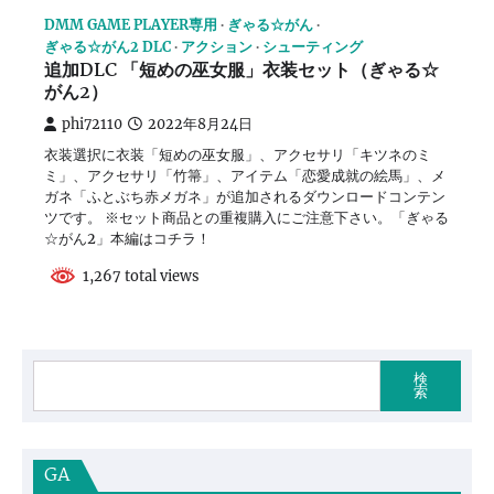
DMM GAME PLAYER専用
ぎゃる☆がん
ぎゃる☆がん2 DLC
アクション
シューティング
追加DLC 「短めの巫女服」衣装セット（ぎゃる☆
がん2）
phi72110
2022年8月24日
衣装選択に衣装「短めの巫女服」、アクセサリ「キツネのミ
ミ」、アクセサリ「竹箒」、アイテム「恋愛成就の絵馬」、メ
ガネ「ふとぶち赤メガネ」が追加されるダウンロードコンテン
ツです。 ※セット商品との重複購入にご注意下さい。「ぎゃる
☆がん2」本編はコチラ！
1,267 total views
検
索
GA