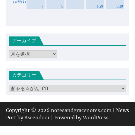
アーカイブ
ア
ー
カ
カテゴリー
イ
ブ
カ
テ
ゴ
リ
Copyright © 2026
notesandgracenotes.com
| News
ー
Port by
Ascendoor
| Powered by
WordPress
.