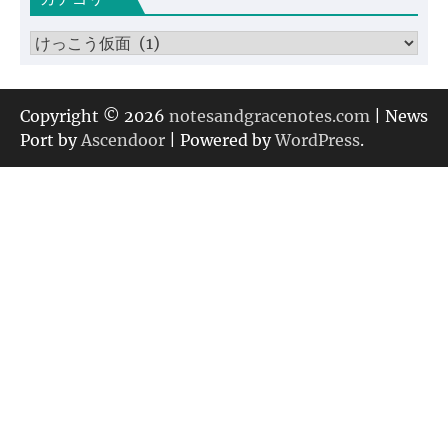
イ
ブ
カ
テ
ゴ
リ
Copyright © 2026
notesandgracenotes.com
| News
ー
Port by
Ascendoor
| Powered by
WordPress
.