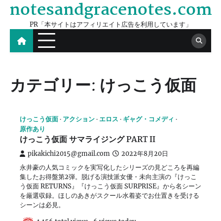
notesandgracenotes.com
Skip
to
PR「本サイトはアフィリエイト広告を利用しています」
content
カテゴリー:
けっこう仮面
けっこう仮面
アクション
エロス
ギャグ・コメディ
原作あり
けっこう仮面 サマライジング PART II
pikakichi2015@gmail.com
2022年8月20日
永井豪の人気コミックを実写化したシリーズの見どころを再編
集したお得盤第2弾。脱げる演技派女優・未向主演の『けっこ
う仮面 RETURNS』『けっこう仮面 SURPRISE』から名シーン
を厳選収録。ほしのあきがスクール水着姿でお仕置きを受ける
シーンは必見。