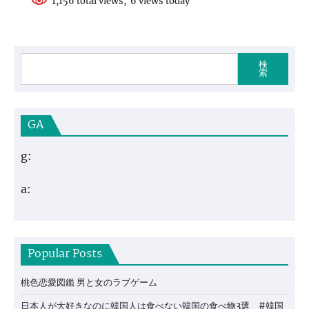
1,156 total views, 6 views today
検
索
GA
g:
a:
Popular Posts
桃色恋愛図鑑 男と女のラブゲーム
日本人が大好きなのに韓国人は食べない韓国の食べ物3選 #韓国