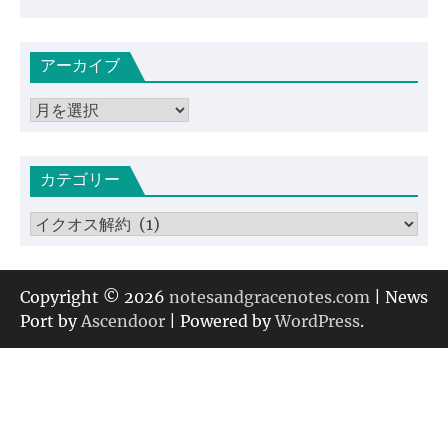
アーカイブ
ア
ー
カ
カテゴリー
イ
ブ
カ
テ
ゴ
リ
Copyright © 2026
notesandgracenotes.com
| News
ー
Port by
Ascendoor
| Powered by
WordPress
.