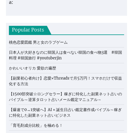
a:
Popular Posts
桃色恋愛図鑑 男と女のラブゲーム
日本人が大好きなのに韓国人は食べない韓国の食べ物3選 #韓国
料理 #韓国旅行 #youtuberjin
かわいいオリカ 愛欲の遍歴
【副業初心者向け】恋愛×Threadsで月5万円！スマホだけで収益
化する方法
【1500部突破☆ロングセラー】稼ぎに特化した副業ネット占いの
バイブル～逆算タロット占いメール鑑定マニュアル～
【爆速で0→1突破へ】AI × 誕生日占い鑑定書作成バイブル～稼ぎ
に特化した副業ネット占いビジネス
「育毛剤成分比較」を極める！