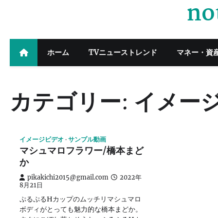
no
Skip
to
content
ホーム
TVニューストレンド
マネー・資
カテゴリー:
イメー
イメージビデオ
サンプル動画
マシュマロフラワー/橋本まど
か
pikakichi2015@gmail.com
2022年
8月21日
ぷるぷるHカップのムッチリマシュマロ
ボディがとっても魅力的な橋本まどか。