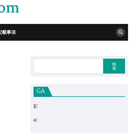
com
記載事項
検
索
GA
g:
a: