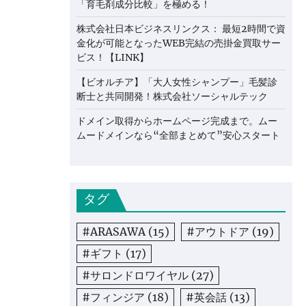
「育毛剤成分比較」を極める！
株式会社日本ビジネスリンクス： 最短2時間で資
金化が可能となったWEB完結の売掛金買取サー
ビス！【LINK】
【ビオルチア】「大人女性シャンプー」毛髪診
断士と共同開発！株式会社ソーシャルテック
ドメイン取得からホームページ完成まで。ムー
ムードメインなら“全部まとめて”安心スタート
タグ
#ARASAWA
(15)
#アウトドア
(19)
#ギフト
(17)
#サロンドロワイヤル
(27)
#フィンジア
(18)
#英会話
(13)