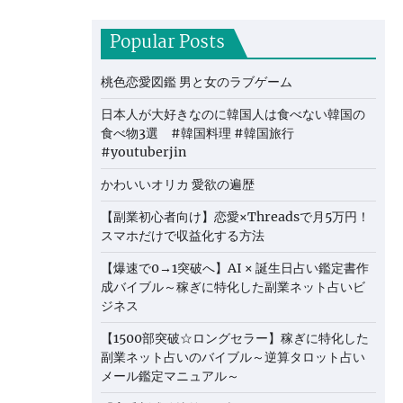
Popular Posts
桃色恋愛図鑑 男と女のラブゲーム
日本人が大好きなのに韓国人は食べない韓国の
食べ物3選 #韓国料理 #韓国旅行
#youtuberjin
かわいいオリカ 愛欲の遍歴
【副業初心者向け】恋愛×Threadsで月5万円！
スマホだけで収益化する方法
【爆速で0→1突破へ】AI × 誕生日占い鑑定書作
成バイブル～稼ぎに特化した副業ネット占いビ
ジネス
【1500部突破☆ロングセラー】稼ぎに特化した
副業ネット占いのバイブル～逆算タロット占い
メール鑑定マニュアル～