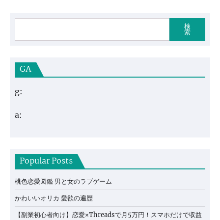
検
索
GA
g:
a:
Popular Posts
桃色恋愛図鑑 男と女のラブゲーム
かわいいオリカ 愛欲の遍歴
【副業初心者向け】恋愛×Threadsで月5万円！スマホだけで収益