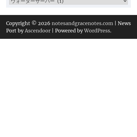
カ
テ
ゴ
リ
Copyright © 2026
notesandgracenotes.com
| News
ー
Port by
Ascendoor
| Powered by
WordPress
.