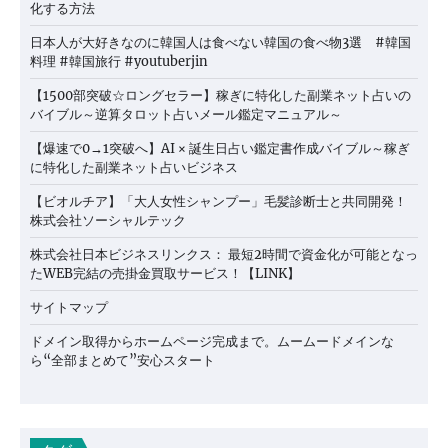
化する方法
日本人が大好きなのに韓国人は食べない韓国の食べ物3選 #韓国
料理 #韓国旅行 #youtuberjin
【1500部突破☆ロングセラー】稼ぎに特化した副業ネット占いの
バイブル～逆算タロット占いメール鑑定マニュアル～
【爆速で0→1突破へ】AI × 誕生日占い鑑定書作成バイブル～稼ぎ
に特化した副業ネット占いビジネス
【ビオルチア】「大人女性シャンプー」毛髪診断士と共同開発！
株式会社ソーシャルテック
株式会社日本ビジネスリンクス： 最短2時間で資金化が可能となっ
たWEB完結の売掛金買取サービス！【LINK】
サイトマップ
ドメイン取得からホームページ完成まで。ムームードメインな
ら“全部まとめて”安心スタート