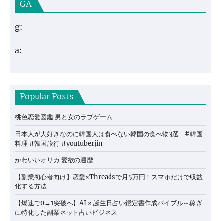
GA
g:
a:
Popular Posts
桃色恋愛図鑑 男と女のラブゲーム
日本人が大好きなのに韓国人は食べない韓国の食べ物3選 #韓国
料理 #韓国旅行 #youtuberjin
かわいいオリカ 愛欲の遍歴
【副業初心者向け】恋愛×Threadsで月5万円！スマホだけで収益
化する方法
【爆速で0→1突破へ】AI × 誕生日占い鑑定書作成バイブル～稼ぎ
に特化した副業ネット占いビジネス