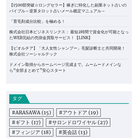
【1500部突破☆ロングセラー】稼ぎに特化した副業ネット占いの
バイブル～逆算タロット占いメール鑑定マニュアル～
「育毛剤成分比較」を極める！
株式会社日本ビジネスリンクス： 最短2時間で資金化が可能となっ
たWEB完結の売掛金買取サービス！【LINK】
【ビオルチア】「大人女性シャンプー」毛髪診断士と共同開発！
株式会社ソーシャルテック
ドメイン取得からホームページ完成まで。ムームードメインな
ら“全部まとめて”安心スタート
タグ
#ARASAWA
(15)
#アウトドア
(19)
#ギフト
(17)
#サロンドロワイヤル
(27)
#フィンジア
(18)
#英会話
(13)