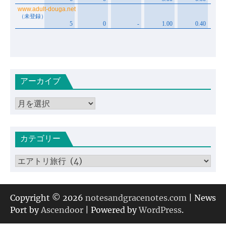
アーカイブ
ア
ー
カ
カテゴリー
イ
ブ
カ
テ
ゴ
リ
Copyright © 2026
notesandgracenotes.com
| News
ー
Port by
Ascendoor
| Powered by
WordPress
.