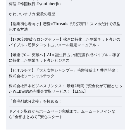
料理 #韓国旅行 #youtuberjin
かわいいオリカ 愛欲の遍歴
【副業初心者向け】恋愛×Threadsで月5万円！スマホだけで収益
化する方法
【1500部突破☆ロングセラー】稼ぎに特化した副業ネット占いの
バイブル～逆算タロット占いメール鑑定マニュアル～
【爆速で0→1突破へ】AI × 誕生日占い鑑定書作成バイブル～稼ぎ
に特化した副業ネット占いビジネス
【ビオルチア】「大人女性シャンプー」毛髪診断士と共同開発！
株式会社ソーシャルテック
株式会社日本ビジネスリンクス： 最短2時間で資金化が可能となっ
たWEB完結の売掛金買取サービス！【LINK】
「育毛剤成分比較」を極める！
ドメイン取得からホームページ完成まで。ムームードメインな
ら“全部まとめて”安心スタート