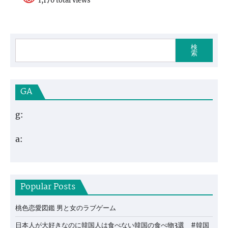
1,170 total views
検
索
GA
g:
a:
Popular Posts
桃色恋愛図鑑 男と女のラブゲーム
日本人が大好きなのに韓国人は食べない韓国の食べ物3選 #韓国