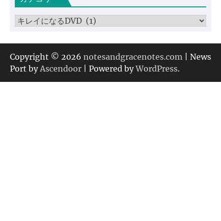
ブ
カ
テ
ゴ
リ
Copyright © 2026
notesandgracenotes.com
| News
ー
Port by
Ascendoor
| Powered by
WordPress
.