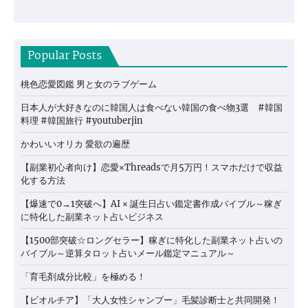
Popular Posts
桃色恋愛図鑑 男と女のラブゲーム
日本人が大好きなのに韓国人は食べない韓国の食べ物3選 #韓国
料理 #韓国旅行 #youtuberjin
かわいいオリカ 愛欲の遍歴
【副業初心者向け】恋愛×Threadsで月5万円！スマホだけで収益
化する方法
【爆速で0→1突破へ】AI × 誕生日占い鑑定書作成バイブル～稼ぎ
に特化した副業ネット占いビジネス
【1500部突破☆ロングセラー】稼ぎに特化した副業ネット占いの
バイブル～逆算タロット占いメール鑑定マニュアル～
「育毛剤成分比較」を極める！
【ビオルチア】「大人女性シャンプー」毛髪診断士と共同開発！