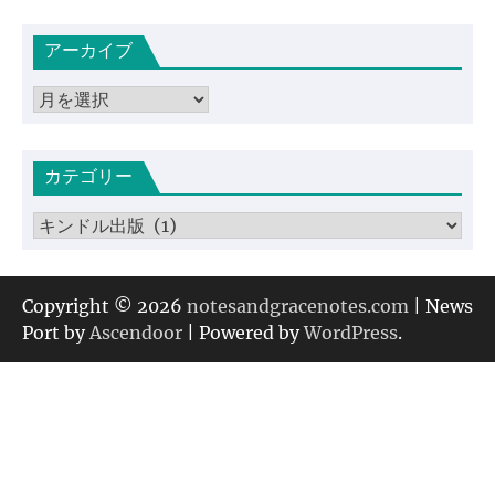
アーカイブ
ア
ー
カ
カテゴリー
イ
ブ
カ
テ
ゴ
リ
Copyright © 2026
notesandgracenotes.com
| News
ー
Port by
Ascendoor
| Powered by
WordPress
.