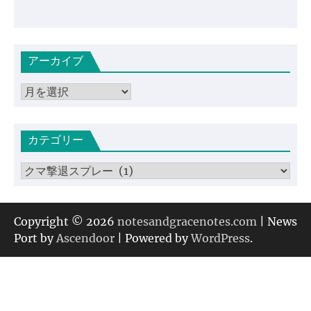
アーカイブ
ア
ー
カ
カテゴリー
イ
ブ
カ
テ
ゴ
リ
Copyright © 2026
notesandgracenotes.com
| News
ー
Port by
Ascendoor
| Powered by
WordPress
.