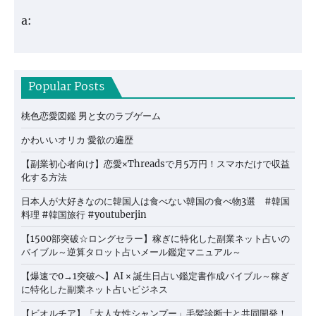
a:
Popular Posts
桃色恋愛図鑑 男と女のラブゲーム
かわいいオリカ 愛欲の遍歴
【副業初心者向け】恋愛×Threadsで月5万円！スマホだけで収益
化する方法
日本人が大好きなのに韓国人は食べない韓国の食べ物3選 #韓国
料理 #韓国旅行 #youtuberjin
【1500部突破☆ロングセラー】稼ぎに特化した副業ネット占いの
バイブル～逆算タロット占いメール鑑定マニュアル～
【爆速で0→1突破へ】AI × 誕生日占い鑑定書作成バイブル～稼ぎ
に特化した副業ネット占いビジネス
【ビオルチア】「大人女性シャンプー」毛髪診断士と共同開発！