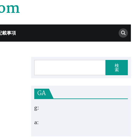
com
記載事項
検
索
GA
g:
a: