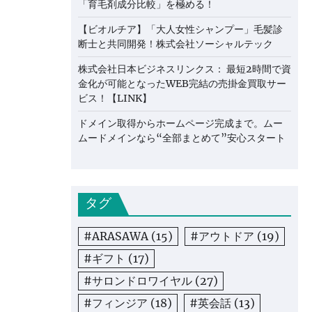
「育毛剤成分比較」を極める！
【ビオルチア】「大人女性シャンプー」毛髪診
断士と共同開発！株式会社ソーシャルテック
株式会社日本ビジネスリンクス： 最短2時間で資
金化が可能となったWEB完結の売掛金買取サー
ビス！【LINK】
ドメイン取得からホームページ完成まで。ムー
ムードメインなら“全部まとめて”安心スタート
タグ
#ARASAWA
(15)
#アウトドア
(19)
#ギフト
(17)
#サロンドロワイヤル
(27)
#フィンジア
(18)
#英会話
(13)