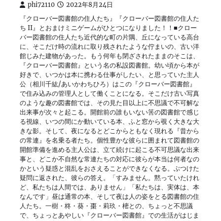
phi72110
2022年8月24日
『クローバー図書館の住人たち』『クローバー図書館の住人た
ち II』とおまけミニゲームがひとつになりました！！■クロー
バー図書館の住人たち近代的な町の片隅、丘になっている高台
に、そこだけ時の流れに取り残されたような佇まいの、古い洋
館じみた建物があった。もう何年も閉ざされたままのそこは、
『クローバー図書館』という名の私設図書館。幼い頃から本が
好きで、いつかは本に携わる仕事がしたい、と思っていた主人
公（相川千紘/あいかわちひろ）はこの『クローバー図書館』
で住み込みの管理人として働くことになる。そこだけ古い写真
のような趣の図書館では、その見た目以上に不思議で不可解な
出来事が次々と起こる。開館前の誰もいない筈の図書館で感じ
る視線、いつの間にか動いている本、ふと窓から覗く大きな大
きな影。そして、夜になるとどこからともなく現れる『昔から
の常連』を名乗る者たち。個性豊かな彼らに囲まれて図書館の
開館準備を進める主人公は、立て続けに起こる不可思議な出来
事と、どこか不自然な常連たちの対応に彼らが本当は何者なの
かという疑惑と混乱をおさえることができなくなる。ぶつけた
疑問に返された、彼らの答え。「すみません。黙っていたけれ
ど、私たちは人間では、ありません」「私たちは、実体は、本
なんです」昼は通常の本、そして夜は人の姿をとる図書館の住
人たち。一樹・柊・葵・棗・莉玖・樒との、ちょっと不思議
で、ちょっとあやしい『クローバー図書館』での生活がはじま