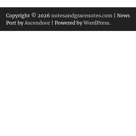
テ
ゴ
リ
Copyright © 2026
notesandgracenotes.com
| News
ー
Port by
Ascendoor
| Powered by
WordPress
.