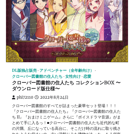
DL版独占販売
アドベンチャー（全年齢向け）
クローバー図書館の住人たち
女性向け
恋愛
クローバー図書館の住人たち コレクションBOX 〜
ダウンロード版仕様〜
phi72110
2022年8月24日
クローバー図書館のすべてが詰まった豪華セット登場！！！
『クローバー図書館の住人たち』『クローバー図書館の住人た
ち II』『おまけミニゲーム』さらに『ボイスドラマ音源』がま
とめて手に入るっ！■クローバー図書館の住人たち近代的な町
の片隅、丘になっている高台に、そこだけ時の流れに取り残さ