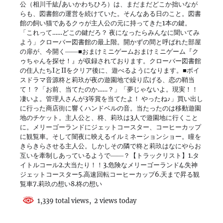
公（相川千紘/あいかわちひろ）は、まだまだどこか拙いなが
らも、図書館の運営を続けていた。そんなある日のこと。図書
館の飼い猫であるクゥが主人公の元に持ってきた1本の鍵。
「これって……どこの鍵だろ？ 夜になったらみんなに聞いてみ
よう」クローバー図書館の最上階。開かずの間と呼ばれた部屋
の扉が、今開く――■おまけミニゲームおまけミニゲーム『ク
ゥちゃんを探せ！』が収録されております。クローバー図書館
の住人たちIとIIをクリア後に、遊べるようになります。■ボイ
スドラマ音源柊と莉玖が夜の遊園地で繰り広げる、恋の鞘当
て！？「お前、当てたのか……？」「夢じゃないよ。現実！！
凄いよ。管理人さんが3等賞を当てたよ！ やったね♪」買い出し
に行った商店街に響くハンドベルの音。当たったのは移動遊園
地のチケット。主人公と、柊、莉玖は3人で遊園地に行くこと
に。メリーゴーランドにジェットコースター、コーヒーカップ
に観覧車。そして闇夜に映えるイルミネーションショー。瞳を
きらきらさせる主人公。しかしその隣で柊と莉玖はなにやらお
互いを牽制しあっているようで――？【トラックリスト】1.タ
イトルコール2.大当たり！！3.危険なメリーゴーランド4.失神
ジェットコースター5.高速回転コーヒーカップ6.天まで昇る観
覧車7.莉玖の想い8.柊の想い
1,339 total views, 2 views today