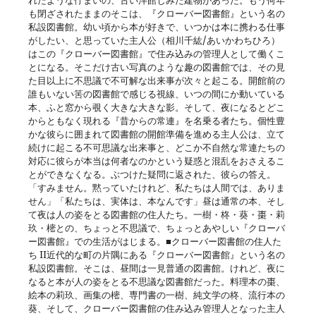
れたような佇まいの、古い洋館じみた建物があった。もう何年
も閉ざされたままのそこは、『クローバー図書館』という名の
私設図書館。幼い頃から本が好きで、いつかは本に携わる仕事
がしたい、と思っていた主人公（相川千紘/あいかわちひろ）
はこの『クローバー図書館』で住み込みの管理人として働くこ
とになる。そこだけ古い写真のような趣の図書館では、その見
た目以上に不思議で不可解な出来事が次々と起こる。開館前の
誰もいない筈の図書館で感じる視線、いつの間にか動いている
本、ふと窓から覗く大きな大きな影。そして、夜になるとどこ
からともなく現れる『昔からの常連』を名乗る者たち。個性豊
かな彼らに囲まれて図書館の開館準備を進める主人公は、立て
続けに起こる不可思議な出来事と、どこか不自然な常連たちの
対応に彼らが本当は何者なのかという疑惑と混乱をおさえるこ
とができなくなる。ぶつけた疑問に返された、彼らの答え。
「すみません。黙っていたけれど、私たちは人間では、ありま
せん」「私たちは、実体は、本なんです」昼は通常の本、そし
て夜は人の姿をとる図書館の住人たち。一樹・柊・葵・棗・莉
玖・樒との、ちょっと不思議で、ちょっとあやしい『クローバ
ー図書館』での生活がはじまる。■クローバー図書館の住人た
ち II近代的な町の片隅にある『クローバー図書館』という名の
私設図書館。そこは、昼間は一見普通の図書館。けれど、夜に
なると本が人の姿をとる不思議な図書館だった。料理本の棗、
絵本の莉玖、画集の樒、専門書の一樹、純文学の柊、流行本の
葵、そして、クローバー図書館の住み込み管理人となった主人