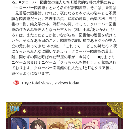
る。■クローバー図書館の住人たち II近代的な町の片隅にある
『クローバー図書館』という名の私設図書館。そこは、昼間は
一見普通の図書館。けれど、夜になると本が人の姿をとる不思
議な図書館だった。料理本の棗、絵本の莉玖、画集の樒、専門
書の一樹、純文学の柊、流行本の葵、そして、クローバー図書
館の住み込み管理人となった主人公（相川千紘/あいかわちひ
ろ）は、まだまだどこか拙いながらも、図書館の運営を続けて
いた。そんなある日のこと。図書館の飼い猫であるクゥが主人
公の元に持ってきた1本の鍵。「これって……どこの鍵だろ？ 夜
になったらみんなに聞いてみよう」クローバー図書館の最上
階。開かずの間と呼ばれた部屋の扉が、今開く――■おまけミ
ニゲームおまけミニゲーム『クゥちゃんを探せ！』が収録され
ております。クローバー図書館の住人たちIとIIをクリア後に、
遊べるようになります。
1,192 total views, 2 views today