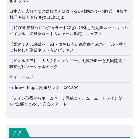
化する方法
日本人が大好きなのに韓国人は食べない韓国の食べ物3選 #韓国
料理 #韓国旅行 #youtuberjin
【1500部突破☆ロングセラー】稼ぎに特化した副業ネット占いの
バイブル～逆算タロット占いメール鑑定マニュアル～
【爆速で0→1突破へ】AI × 誕生日占い鑑定書作成バイブル～稼ぎ
に特化した副業ネット占いビジネス
【ビオルチア】「大人女性シャンプー」毛髪診断士と共同開発！
株式会社ソーシャルテック
サイトマップ
online-cfd.jp：記事リンク 202209
ドメイン取得からホームページ完成まで。ムームードメインな
ら“全部まとめて”安心スタート
タグ