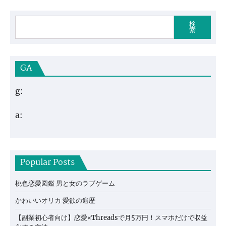
検
索
GA
g:
a:
Popular Posts
桃色恋愛図鑑 男と女のラブゲーム
かわいいオリカ 愛欲の遍歴
【副業初心者向け】恋愛×Threadsで月5万円！スマホだけで収益