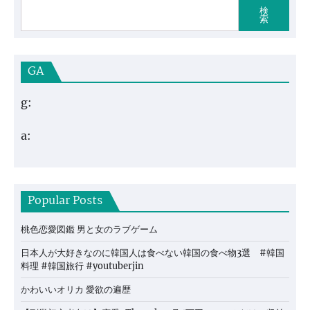
検
索
GA
g:
a:
Popular Posts
桃色恋愛図鑑 男と女のラブゲーム
日本人が大好きなのに韓国人は食べない韓国の食べ物3選 #韓国
料理 #韓国旅行 #youtuberjin
かわいいオリカ 愛欲の遍歴