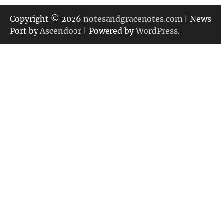
ゴ
リ
Copyright © 2026
notesandgracenotes.com
| News
ー
Port by
Ascendoor
| Powered by
WordPress
.