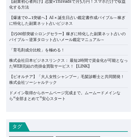
【副業初心者向け】恋愛×Threadsで月5万円！スマホだけで収益
化する方法
【爆速で0→1突破へ】AI × 誕生日占い鑑定書作成バイブル～稼ぎ
に特化した副業ネット占いビジネス
【1500部突破☆ロングセラー】稼ぎに特化した副業ネット占いの
バイブル～逆算タロット占いメール鑑定マニュアル～
「育毛剤成分比較」を極める！
株式会社日本ビジネスリンクス： 最短2時間で資金化が可能となっ
たWEB完結の売掛金買取サービス！【LINK】
【ビオルチア】「大人女性シャンプー」毛髪診断士と共同開発！
株式会社ソーシャルテック
ドメイン取得からホームページ完成まで。ムームードメインな
ら“全部まとめて”安心スタート
タグ