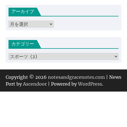
アーカイブ
ア
ー
カ
カテゴリー
イ
ブ
カ
テ
ゴ
リ
Copyright © 2026
notesandgracenotes.com
| News
ー
Port by
Ascendoor
| Powered by
WordPress
.