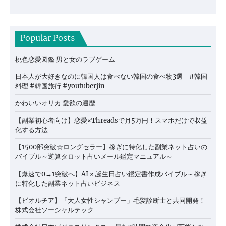
Popular Posts
桃色恋愛図鑑 男と女のラブゲーム
日本人が大好きなのに韓国人は食べない韓国の食べ物3選 #韓国
料理 #韓国旅行 #youtuberjin
かわいいオリカ 愛欲の遍歴
【副業初心者向け】恋愛×Threadsで月5万円！スマホだけで収益
化する方法
【1500部突破☆ロングセラー】稼ぎに特化した副業ネット占いの
バイブル～逆算タロット占いメール鑑定マニュアル～
【爆速で0→1突破へ】AI × 誕生日占い鑑定書作成バイブル～稼ぎ
に特化した副業ネット占いビジネス
【ビオルチア】「大人女性シャンプー」毛髪診断士と共同開発！
株式会社ソーシャルテック