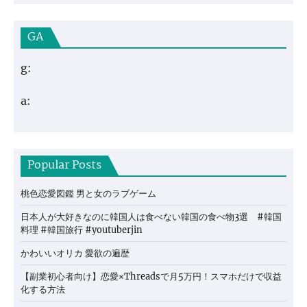
GA
g:
a:
Popular Posts
桃色恋愛図鑑 男と女のラブゲーム
日本人が大好きなのに韓国人は食べない韓国の食べ物3選 #韓国
料理 #韓国旅行 #youtuberjin
かわいいオリカ 愛欲の遍歴
【副業初心者向け】恋愛×Threadsで月5万円！スマホだけで収益
化する方法