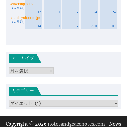
アーカイブ
ア
ー
カ
カテゴリー
イ
ブ
カ
テ
ゴ
リ
Copyright © 2026
notesandgracenotes.com
| News