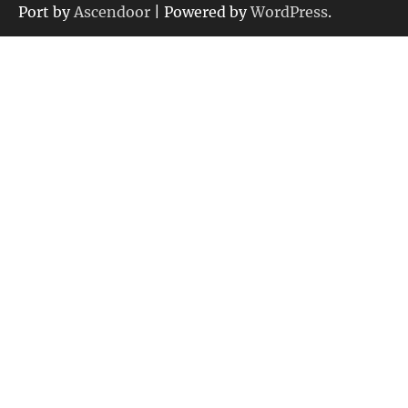
ー
Port by
Ascendoor
| Powered by
WordPress
.