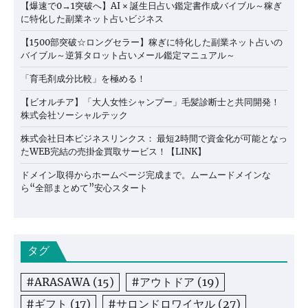
【爆速で0→1突破へ】AI × 誕生日占い鑑定書作成バイブル～稼ぎ
に特化した副業ネット占いビジネス
【1500部突破☆ロングセラー】稼ぎに特化した副業ネット占いの
バイブル～逆算タロット占いメール鑑定マニュアル～
「育毛剤成分比較」を極める！
【ビオルチア】「大人女性シャンプー」毛髪診断士と共同開発！
株式会社ソーシャルテック
株式会社日本ビジネスリンクス： 最短2時間で資金化が可能となっ
たWEB完結の売掛金買取サービス！【LINK】
ドメイン取得からホームページ完成まで。ムームードメインな
ら“全部まとめて”安心スタート
タグ
#ARASAWA
(15)
#アウトドア
(19)
#ギフト
(17)
#サロンドロワイヤル
(27)