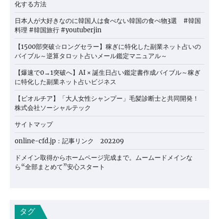
化する方法
日本人が大好きなのに韓国人は食べない韓国の食べ物3選 #韓国
料理 #韓国旅行 #youtuberjin
【1500部突破☆ロングセラー】稼ぎに特化した副業ネット占いの
バイブル～逆算タロット占いメール鑑定マニュアル～
【爆速で0→1突破へ】AI × 誕生日占い鑑定書作成バイブル～稼ぎ
に特化した副業ネット占いビジネス
【ビオルチア】「大人女性シャンプー」毛髪診断士と共同開発！
株式会社ソーシャルテック
サイトマップ
online-cfd.jp：記事リンク 202209
ドメイン取得からホームページ完成まで。ムームードメインな
ら“全部まとめて”安心スタート
タグ