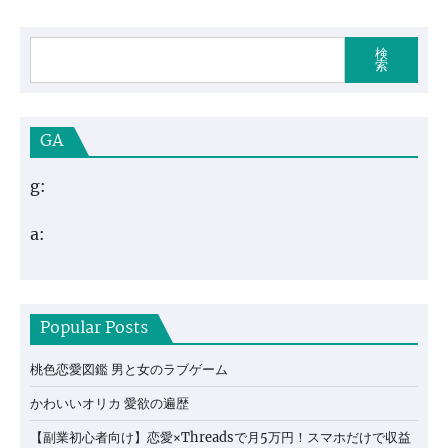
検
索
GA
g:
a:
Popular Posts
桃色恋愛図鑑 男と女のラブゲーム
かわいいオリカ 愛欲の遍歴
【副業初心者向け】恋愛×Threadsで月5万円！スマホだけで収益