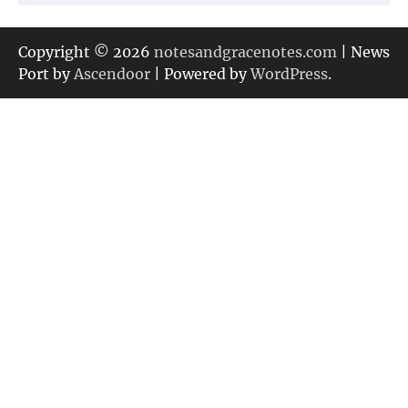
テ
ゴ
リ
Copyright © 2026
notesandgracenotes.com
| News
ー
Port by
Ascendoor
| Powered by
WordPress
.