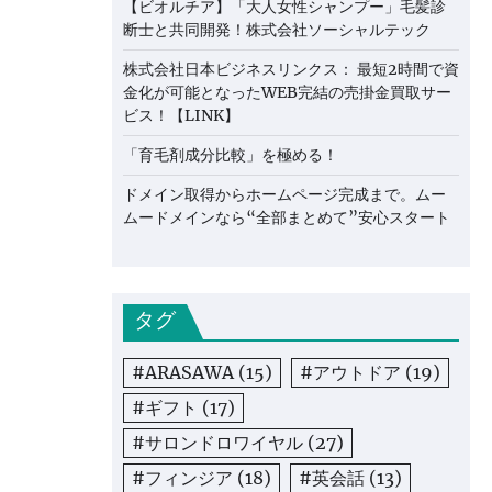
【ビオルチア】「大人女性シャンプー」毛髪診
断士と共同開発！株式会社ソーシャルテック
株式会社日本ビジネスリンクス： 最短2時間で資
金化が可能となったWEB完結の売掛金買取サー
ビス！【LINK】
「育毛剤成分比較」を極める！
ドメイン取得からホームページ完成まで。ムー
ムードメインなら“全部まとめて”安心スタート
タグ
#ARASAWA
(15)
#アウトドア
(19)
#ギフト
(17)
#サロンドロワイヤル
(27)
#フィンジア
(18)
#英会話
(13)