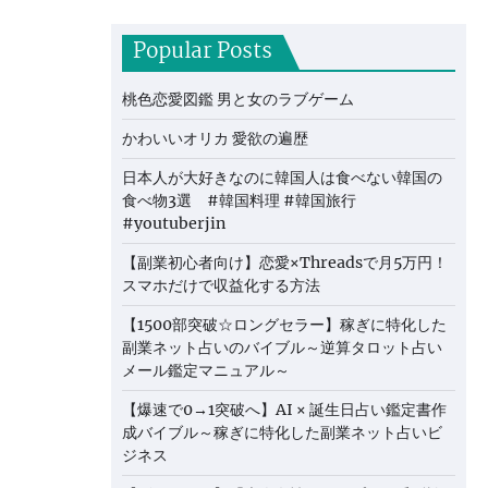
Popular Posts
桃色恋愛図鑑 男と女のラブゲーム
かわいいオリカ 愛欲の遍歴
日本人が大好きなのに韓国人は食べない韓国の
食べ物3選 #韓国料理 #韓国旅行
#youtuberjin
【副業初心者向け】恋愛×Threadsで月5万円！
スマホだけで収益化する方法
【1500部突破☆ロングセラー】稼ぎに特化した
副業ネット占いのバイブル～逆算タロット占い
メール鑑定マニュアル～
【爆速で0→1突破へ】AI × 誕生日占い鑑定書作
成バイブル～稼ぎに特化した副業ネット占いビ
ジネス