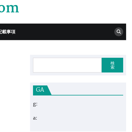
com
記載事項
検
索
GA
g:
a: