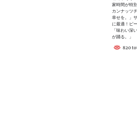
家時間が特
カンナッツ
幸せを。」
に最適！ピ
「味わい深
が踊る。」
820 tot