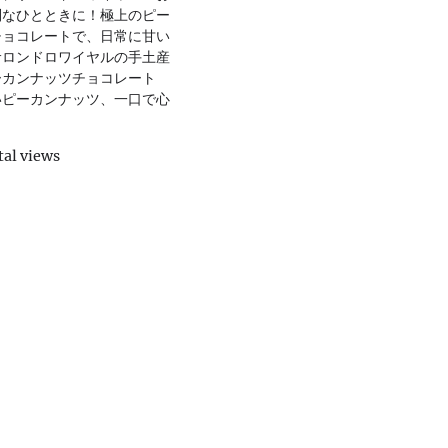
別なひとときに！極上のピー
チョコレートで、日常に甘い
サロンドロワイヤルの手土産
ーカンナッツチョコレート
いピーカンナッツ、一口で心
al views