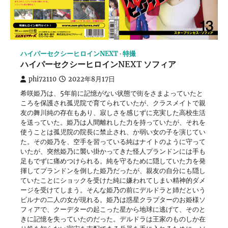
ハイパーセクシーヒロインNEXT
特撮
ハイパーセクシーヒロインNEXT ソフィア
phi72110
2022年8月17日
希咲姫乃は、5年前に記憶がない状態で街をさまよっていたと
ころを保護され孤児院で育てられていたが、クラスメイトで親
友の舞川純の存在もあり、寂しさを感じずに充実した高校生活
を送っていた。姫乃は人間離れした力を持っていたが、それを
使うことは孤児院の院長に禁止され、か弱い女の子を演じてい
た。その姫乃を、空手を習っている純はナイトのように守って
いたが、突然姫乃に襲い掛かってきた怪人プランドンには手も
足もでずに痛めつけられる。純を守るために隠していた力を発
揮してプランドンを倒した姫乃だったが、親友の自分にも隠し
ていたことにショックを受けた純に嫌われてしまい精神的ダメ
ージを受けてしまう。そんな姫乃の前にデルドラと姉だという
ビルナの二人の女が現れる。姫乃は惑星クラプターのお姫様ソ
フィアで、クーデターの起こった星から地球に逃げて、そのと
きに記憶を失っていたのだった。デルドラは王家のものしか在