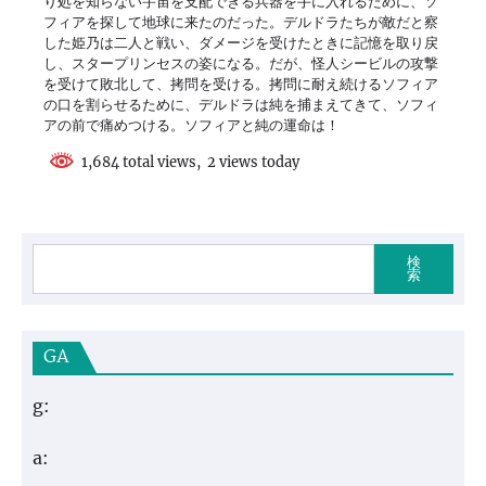
り処を知らない宇宙を支配できる兵器を手に入れるために、ソ
フィアを探して地球に来たのだった。デルドラたちが敵だと察
した姫乃は二人と戦い、ダメージを受けたときに記憶を取り戻
し、スタープリンセスの姿になる。だが、怪人シービルの攻撃
を受けて敗北して、拷問を受ける。拷問に耐え続けるソフィア
の口を割らせるために、デルドラは純を捕まえてきて、ソフィ
アの前で痛めつける。ソフィアと純の運命は！
1,684 total views, 2 views today
検
索
GA
g:
a: