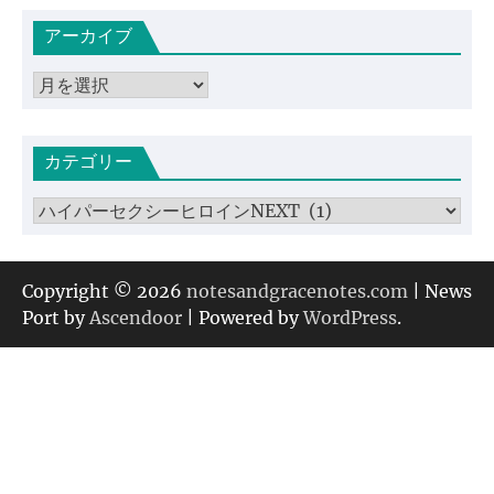
アーカイブ
ア
ー
カ
カテゴリー
イ
ブ
カ
テ
ゴ
リ
Copyright © 2026
notesandgracenotes.com
| News
ー
Port by
Ascendoor
| Powered by
WordPress
.