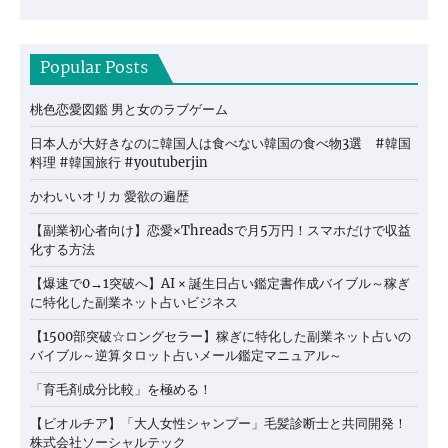
Popular Posts
桃色恋愛図鑑 男と女のラブゲーム
日本人が大好きなのに韓国人は食べない韓国の食べ物3選 #韓国
料理 #韓国旅行 #youtuberjin
かわいいオリカ 愛欲の遍歴
【副業初心者向け】恋愛×Threadsで月5万円！スマホだけで収益
化する方法
【爆速で0→1突破へ】AI × 誕生日占い鑑定書作成バイブル～稼ぎ
に特化した副業ネット占いビジネス
【1500部突破☆ロングセラー】稼ぎに特化した副業ネット占いの
バイブル～逆算タロット占いメール鑑定マニュアル～
「育毛剤成分比較」を極める！
【ビオルチア】「大人女性シャンプー」毛髪診断士と共同開発！
株式会社ソーシャルテック