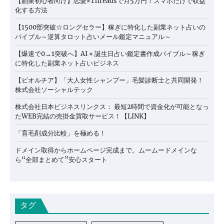
【副業初心者向け】恋愛×Threadsで月5万円！スマホだけで収益
化する方法
【1500部突破☆ロングセラー】稼ぎに特化した副業ネット占いの
バイブル～逆算タロット占いメール鑑定マニュアル～
【爆速で0→1突破へ】AI × 誕生日占い鑑定書作成バイブル～稼ぎ
に特化した副業ネット占いビジネス
【ビオルチア】「大人女性シャンプー」毛髪診断士と共同開発！
株式会社ソーシャルテック
株式会社日本ビジネスリンクス： 最短2時間で資金化が可能となっ
たWEB完結の売掛金買取サービス！【LINK】
「育毛剤成分比較」を極める！
ドメイン取得からホームページ完成まで。ムームードメインな
ら“全部まとめて”安心スタート
タグ