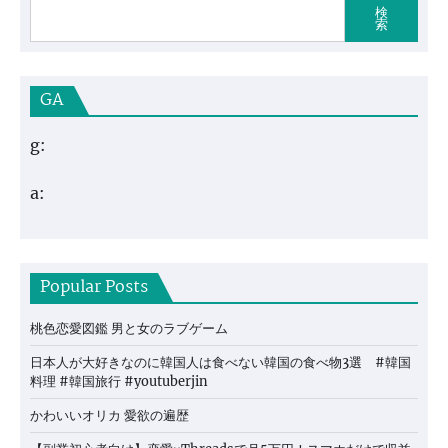
検
索
GA
g:
a:
Popular Posts
桃色恋愛図鑑 男と女のラブゲーム
日本人が大好きなのに韓国人は食べない韓国の食べ物3選 #韓国
料理 #韓国旅行 #youtuberjin
かわいいオリカ 愛欲の遍歴