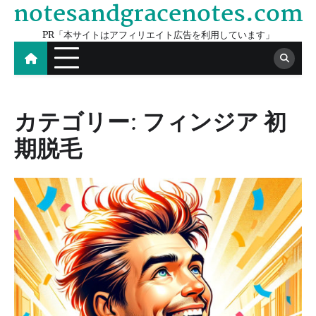
notesandgracenotes.com
Skip
to
PR「本サイトはアフィリエイト広告を利用しています」
content
カテゴリー:
フィンジア 初
期脱毛