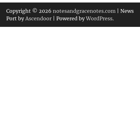
ゴ
リ
Copyright © 2026
notesandgracenotes.com
| News
ー
Port by
Ascendoor
| Powered by
WordPress
.