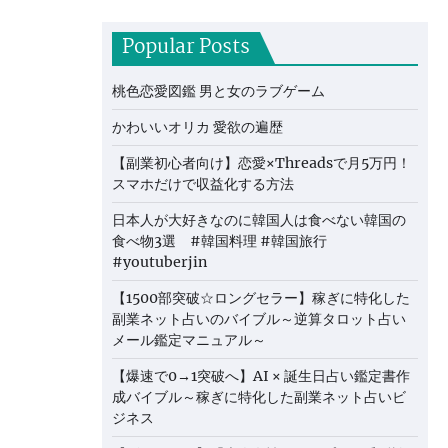
Popular Posts
桃色恋愛図鑑 男と女のラブゲーム
かわいいオリカ 愛欲の遍歴
【副業初心者向け】恋愛×Threadsで月5万円！
スマホだけで収益化する方法
日本人が大好きなのに韓国人は食べない韓国の
食べ物3選 #韓国料理 #韓国旅行
#youtuberjin
【1500部突破☆ロングセラー】稼ぎに特化した
副業ネット占いのバイブル～逆算タロット占い
メール鑑定マニュアル～
【爆速で0→1突破へ】AI × 誕生日占い鑑定書作
成バイブル～稼ぎに特化した副業ネット占いビ
ジネス