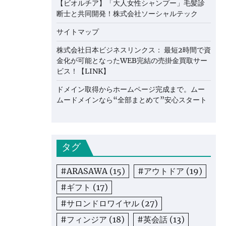
【ビオルチア】「大人女性シャンプー」毛髪診
断士と共同開発！株式会社ソーシャルテック
サイトマップ
株式会社日本ビジネスリンクス： 最短2時間で資
金化が可能となったWEB完結の売掛金買取サー
ビス！【LINK】
ドメイン取得からホームページ完成まで。ムー
ムードメインなら“全部まとめて”安心スタート
タグ
#ARASAWA
(15)
#アウトドア
(19)
#ギフト
(17)
#サロンドロワイヤル
(27)
#フィンジア
(18)
#英会話
(13)