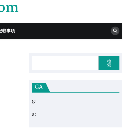
com
記載事項
検
索
GA
g:
a: