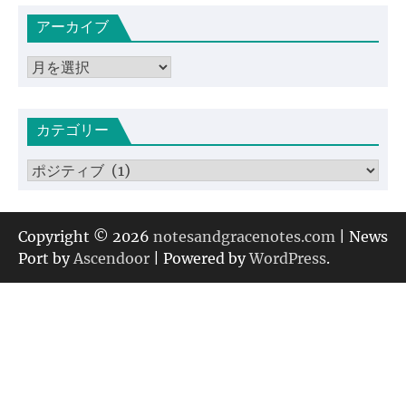
アーカイブ
ア
ー
カ
カテゴリー
イ
ブ
カ
テ
ゴ
リ
Copyright © 2026
notesandgracenotes.com
| News
ー
Port by
Ascendoor
| Powered by
WordPress
.