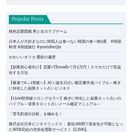
Popular Posts
桃色恋愛図鑑 男と女のラブゲーム
日本人が大好きなのに韓国人は食べない韓国の食べ物3選 #韓国
料理 #韓国旅行 #youtuberjin
かわいいオリカ 愛欲の遍歴
【副業初心者向け】恋愛×Threadsで月5万円！スマホだけで収益
化する方法
【爆速で0→1突破へ】AI × 誕生日占い鑑定書作成バイブル～稼ぎ
に特化した副業ネット占いビジネス
【1500部突破☆ロングセラー】稼ぎに特化した副業ネット占いの
バイブル～逆算タロット占いメール鑑定マニュアル～
「育毛剤成分比較」を極める！
株式会社日本ビジネスリンクス： 最短2時間で資金化が可能となっ
たWEB完結の売掛金買取サービス！【LINK】