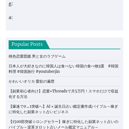
g:
a:
Popular Posts
桃色恋愛図鑑 男と女のラブゲーム
日本人が大好きなのに韓国人は食べない韓国の食べ物3選 #韓国
料理 #韓国旅行 #youtuberjin
かわいいオリカ 愛欲の遍歴
【副業初心者向け】恋愛×Threadsで月5万円！スマホだけで収益
化する方法
【爆速で0→1突破へ】AI × 誕生日占い鑑定書作成バイブル～稼ぎ
に特化した副業ネット占いビジネス
【1500部突破☆ロングセラー】稼ぎに特化した副業ネット占いの
バイブル～逆算タロット占いメール鑑定マニュアル～