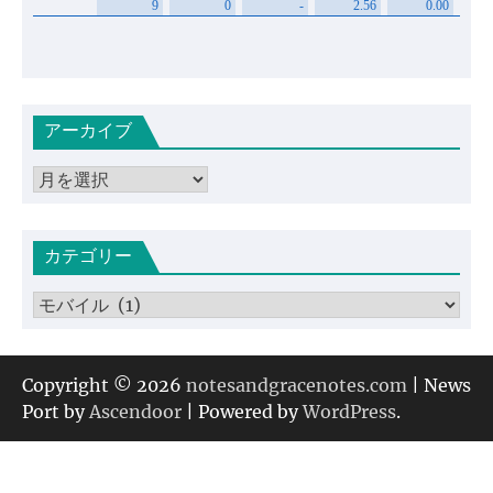
アーカイブ
ア
ー
カ
カテゴリー
イ
ブ
カ
テ
ゴ
リ
Copyright © 2026
notesandgracenotes.com
| News
ー
Port by
Ascendoor
| Powered by
WordPress
.