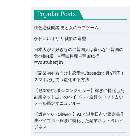
Popular Posts
桃色恋愛図鑑 男と女のラブゲーム
かわいいオリカ 愛欲の遍歴
日本人が大好きなのに韓国人は食べない韓国の
食べ物3選 #韓国料理 #韓国旅行
#youtuberjin
【副業初心者向け】恋愛×Threadsで月5万円！
スマホだけで収益化する方法
【1500部突破☆ロングセラー】稼ぎに特化した
副業ネット占いのバイブル～逆算タロット占い
メール鑑定マニュアル～
【爆速で0→1突破へ】AI × 誕生日占い鑑定書作
成バイブル～稼ぎに特化した副業ネット占いビ
ジネス