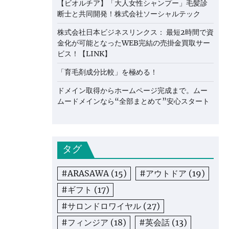
【ビオルチア】「大人女性シャンプー」毛髪診
断士と共同開発！株式会社ソーシャルテック
株式会社日本ビジネスリンクス： 最短2時間で資
金化が可能となったWEB完結の売掛金買取サー
ビス！【LINK】
「育毛剤成分比較」を極める！
ドメイン取得からホームページ完成まで。ムー
ムードメインなら“全部まとめて”安心スタート
タグ
#ARASAWA
(15)
#アウトドア
(19)
#ギフト
(17)
#サロンドロワイヤル
(27)
#フィンジア
(18)
#英会話
(13)