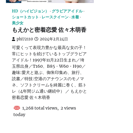
HD（ハイビジョン）
グラビアアイドル
ショートカット
レースクイーン
水着
美少女
もえかと密着恋愛 佐々木萌香
phi72110
2024年2月24日
可愛くって表現力豊かな最高な女の子！
常にヒットを続けているトップグラビア
アイドル！1997年11月22日生まれ／埼
玉県出身／T160、B85・W60・H90／
趣味:愛犬と遊ぶ、御朱印集め、旅行、
読書／特技:空港のアナウンスのモノマ
ネ、ソフトクリームを綺麗に巻く、筋ト
レ（4年間ジム通い継続中） ／ もえかと
密着恋愛 佐々木萌香
1,268 total views, 2 views
today