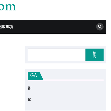
com
記載事項
検
索
GA
g:
a: