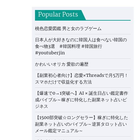
Popular Posts
桃色恋愛図鑑 男と女のラブゲーム
日本人が大好きなのに韓国人は食べない韓国の
食べ物3選 #韓国料理 #韓国旅行
#youtuberjin
かわいいオリカ 愛欲の遍歴
【副業初心者向け】恋愛×Threadsで月5万円！
スマホだけで収益化する方法
【爆速で0→1突破へ】AI × 誕生日占い鑑定書作
成バイブル～稼ぎに特化した副業ネット占いビ
ジネス
【1500部突破☆ロングセラー】稼ぎに特化した
副業ネット占いのバイブル～逆算タロット占い
メール鑑定マニュアル～