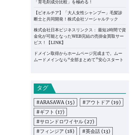
「育毛剤成分比較」を極める！
【ビオルチア】「大人女性シャンプー」毛髪診
断士と共同開発！株式会社ソーシャルテック
株式会社日本ビジネスリンクス： 最短2時間で資
金化が可能となったWEB完結の売掛金買取サー
ビス！【LINK】
ドメイン取得からホームページ完成まで。ムー
ムードメインなら“全部まとめて”安心スタート
タグ
#ARASAWA
(15)
#アウトドア
(19)
#ギフト
(17)
#サロンドロワイヤル
(27)
#フィンジア
(18)
#英会話
(13)