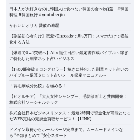
日本人が大好きなのに韓国人は食べない韓国の食べ物3選 #韓国
料理 #韓国旅行 #youtuberjin
かわいいオリカ 愛欲の遍歴
【副業初心者向け】恋愛×Threadsで月5万円！スマホだけで収益
化する方法
【爆速で0→1突破へ】AI × 誕生日占い鑑定書作成バイブル～稼ぎ
に特化した副業ネット占いビジネス
【1500部突破☆ロングセラー】稼ぎに特化した副業ネット占いの
バイブル～逆算タロット占いメール鑑定マニュアル～
「育毛剤成分比較」を極める！
【ビオルチア】「大人女性シャンプー」毛髪診断士と共同開発！
株式会社ソーシャルテック
株式会社日本ビジネスリンクス： 最短2時間で資金化が可能となっ
たWEB完結の売掛金買取サービス！【LINK】
ドメイン取得からホームページ完成まで。ムームードメインな
ら“全部まとめて”安心スタート