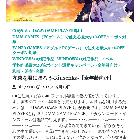
CGがいい
DMM GAME PLAYER専用
DMM GAMES（PCゲーム）で使える最大90％OFFクーポン対
象
FANZA GAMES（アダルトPCゲーム）で使える最大90％OFF
クーポン対象
WINDOWS10対応作品
WINDOWS11対応作品
ノベル
予約作品最大20%ポイント還元キャンペーン
全年齢向け
和服・浴衣
恋愛
花束を君に贈ろう‐Kinsenka‐【全年齢向け】
phi72110
2025年5月19日
□■ご注意ください■□ファイル容量は仮の値が入っておりま
す。実際のファイル容量とは異なります。本商品を利用するた
めには、「DMM GAME PLAYER」が必要です。DMM GAME
PLAYERとは※「DMM GAME PLAYER」のダウンロード・イ
ンストールは無料で行えます。━━・‥…━━・‥…━━・‥…
━━・‥…━━・‥…――心は痛みでできている。誰かがそう
心の中で囁いた。言葉にできない悲しみが――形を持たないは
ずの愛しさが―― 目には見えない、痛みとなって、心を突き刺