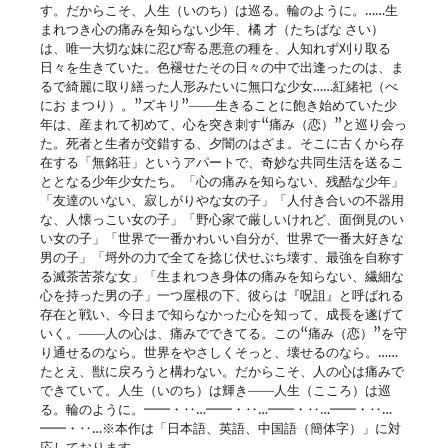
す。だからこそ、人生（いのち）は巡る。輪のように。……生
まれつき心の痛みを知らない少年、橘 才（たちばな さい）
は、唯一大切な妹に忍び寄る悪意の種を、人知れず刈り取る
日々を生きていた。色褪せたその日々の中で出逢ったのは、ま
るで綺麗に取り繕った人形みたいに無口な少女……紅緒祀（べ
にお まつり）。”ズキリ”――生きることに飽き始めていた少
年は、産まれて初めて、心を突き刺す“痛み（恋）”と巡り会っ
た。死者と生者が交錯する、夕闇のはざま。そこに古くから存
在する「無銘荘」というアパートで、奇妙な共同生活を送るこ
ととなる少年少女たち。「心の痛みを知らない、残酷な少年」
「友達のいない、寂しがりやな女の子」「人付き合いの不器用
な、人懐っこい女の子」「野心家で厳しいけれど、面倒見のい
い女の子」「世界で一番かわいい自分が、世界で一番大好きな
男の子」「埒外の力で全てを捻じ伏せぶち壊す、最強を自称す
る滅茶苦茶な女」「生まれつき身体の痛みを知らない、繊細な
心を持った男の子」一つ屋根の下、彼らは『呪詛』と呼ばれる
存在と戦い、今日まで知らなかった心を知って、成長を遂げて
いく。――人の心は、痛みでできてる。この“痛み（恋）”を守
り通せるのなら。世界をやさしくそっと、壊せるのなら。……
たとえ、獣に戻ろうと構わない。だからこそ、人の心は痛みで
できていて。人生（いのち）は輝き――人生（こころ）は巡
る。輪のように。━━・‥…━━・‥…━━・‥…━━・‥…
━━・‥…※本作は「日本語、英語、中国語（簡体字）」に対
応しております。