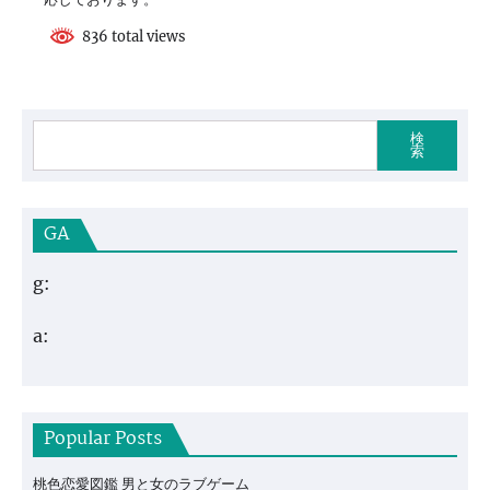
836 total views
検
索
GA
g:
a:
Popular Posts
桃色恋愛図鑑 男と女のラブゲーム