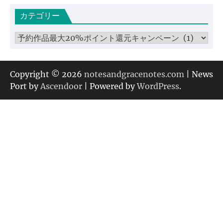
カ
カテゴリー
イ
ブ
カ
テ
ゴ
リ
Copyright © 2026
notesandgracenotes.com
| News
ー
Port by
Ascendoor
| Powered by
WordPress
.