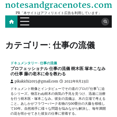
notesandgracenotes.com
Skip
to
PR「本サイトはアフィリエイト広告を利用しています」
content
カテゴリー:
仕事の流儀
ドキュメンタリー
仕事の流儀
プロフェッショナル 仕事の流儀 樹木医 塚本こなみ
の仕事 藤の老木に命を教わる
pikakichi2015@gmail.com
2022年8月23日
ドキュメント映像とインタビューでその道のプロの‘仕事’に迫
るシリーズ。物言わぬ樹木の病気の予兆を見つけ、迅速に治療
を行う樹木医・塚本こなみ。彼女の流儀は、木の立場で考える
こと。あしかがフラワーパーク名物の500畳分の大藤を移植し
て10年。自然相手に様々な問題を悩みながら解決し、毎年満開
の花を咲かせてきた彼女の仕事に密着する。