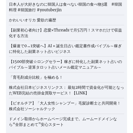
日本人が大好きなのに韓国人は食べない韓国の食べ物3選 #韓国
料理 #韓国旅行 #youtuberjin
かわいいオリカ 愛欲の遍歴
【副業初心者向け】恋愛×Threadsで月5万円！スマホだけで収益
化する方法
【爆速で0→1突破へ】AI × 誕生日占い鑑定書作成バイブル～稼ぎ
に特化した副業ネット占いビジネス
【1500部突破☆ロングセラー】稼ぎに特化した副業ネット占いの
バイブル～逆算タロット占いメール鑑定マニュアル～
「育毛剤成分比較」を極める！
株式会社日本ビジネスリンクス： 最短2時間で資金化が可能となっ
たWEB完結の売掛金買取サービス！【LINK】
【ビオルチア】「大人女性シャンプー」毛髪診断士と共同開発！
株式会社ソーシャルテック
ドメイン取得からホームページ完成まで。ムームードメインな
ら“全部まとめて”安心スタート