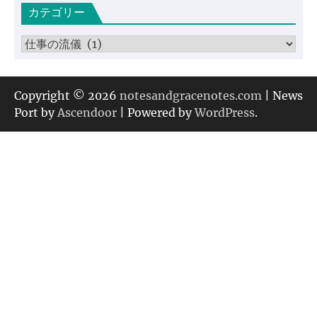
カテゴリー
イ
ブ
カ
テ
ゴ
リ
Copyright © 2026
notesandgracenotes.com
| News
ー
Port by
Ascendoor
| Powered by
WordPress
.