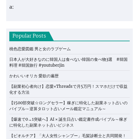
a:
Popular Posts
桃色恋愛図鑑 男と女のラブゲーム
日本人が大好きなのに韓国人は食べない韓国の食べ物3選 #韓国
料理 #韓国旅行 #youtuberjin
かわいいオリカ 愛欲の遍歴
【副業初心者向け】恋愛×Threadsで月5万円！スマホだけで収益
化する方法
【1500部突破☆ロングセラー】稼ぎに特化した副業ネット占いの
バイブル～逆算タロット占いメール鑑定マニュアル～
【爆速で0→1突破へ】AI × 誕生日占い鑑定書作成バイブル～稼ぎ
に特化した副業ネット占いビジネス
【ビオルチア】「大人女性シャンプー」毛髪診断士と共同開発！