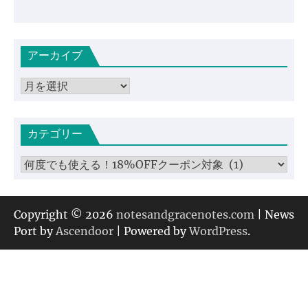
アーカイブ
ア
ー
カ
カテゴリー
イ
ブ
カ
テ
ゴ
リ
Copyright © 2026
notesandgracenotes.com
| News
ー
Port by
Ascendoor
| Powered by
WordPress
.