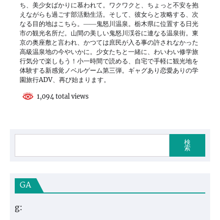
ち、美少女ばかりに慕われて。ワクワクと、ちょっと不安を抱
えながらも過ごす部活動生活。そして、彼女らと攻略する、次
なる目的地はこちら。――鬼怒川温泉。栃木県に位置する日光
市の観光名所だ。山間の美しい鬼怒川渓谷に連なる温泉街。東
京の奥座敷と言われ、かつては庶民が入る事の許されなかった
高級温泉地の今やいかに。少女たちと一緒に、わいわい修学旅
行気分で楽しもう！小一時間で読める、自宅で手軽に観光地を
体験する新感覚ノベルゲーム第三弾。ギャグあり恋愛ありの学
園旅行ADV、再び始まります。
1,094 total views
検
索
GA
g: