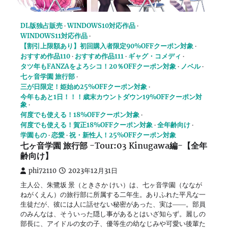
DL版独占販売
WINDOWS10対応作品
WINDOWS11対応作品
【割引上限額あり】初回購入者限定90%OFFクーポン対象
おすすめ作品110
おすすめ作品111
ギャグ・コメディ
タツ年もFANZAをよろシコ！20％OFFクーポン対象
ノベル
七ヶ音学園 旅行部
三が日限定！姫始め25%OFFクーポン対象
今年もあと1日！！！歳末カウントダウン19%OFFクーポン対
象
何度でも使える！18%OFFクーポン対象
何度でも使える！賀正18%OFFクーポン対象
全年齢向け
学園もの
恋愛
祝・新性人！25%OFFクーポン対象
七ヶ音学園 旅行部 -Tour:03 Kinugawa編-【全年
齢向け】
phi72110
2023年12月31日
主人公、朱鷺坂 景（ときさか けい）は、七ヶ音学園（ななが
ねがくえん）の旅行部に所属する二年生。ありふれた平凡な一
生徒だが、彼には人に話せない秘密があった、実は――。部員
のみんなは、そういった隠し事があるとはいざ知らず。麗しの
部長に、アイドルの女の子、優等生の幼なじみや可愛い後輩た