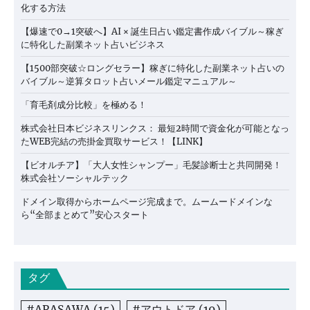
化する方法
【爆速で0→1突破へ】AI × 誕生日占い鑑定書作成バイブル～稼ぎ
に特化した副業ネット占いビジネス
【1500部突破☆ロングセラー】稼ぎに特化した副業ネット占いの
バイブル～逆算タロット占いメール鑑定マニュアル～
「育毛剤成分比較」を極める！
株式会社日本ビジネスリンクス： 最短2時間で資金化が可能となっ
たWEB完結の売掛金買取サービス！【LINK】
【ビオルチア】「大人女性シャンプー」毛髪診断士と共同開発！
株式会社ソーシャルテック
ドメイン取得からホームページ完成まで。ムームードメインな
ら“全部まとめて”安心スタート
タグ
#ARASAWA
(15)
#アウトドア
(19)