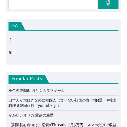
検
索
GA
g:
a:
Popular Posts
桃色恋愛図鑑 男と女のラブゲーム
日本人が大好きなのに韓国人は食べない韓国の食べ物3選 #韓国
料理 #韓国旅行 #youtuberjin
かわいいオリカ 愛欲の遍歴
【副業初心者向け】恋愛×Threadsで月5万円！スマホだけで収益