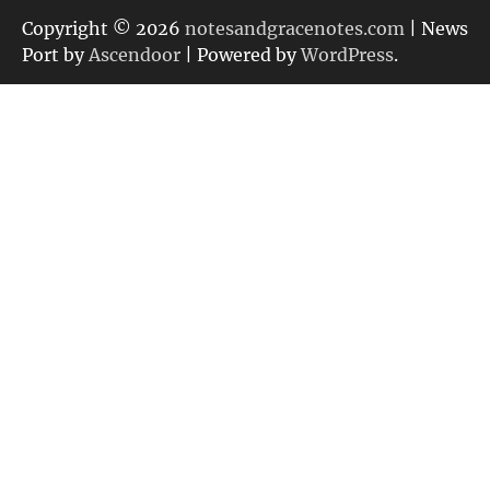
リ
Copyright © 2026
notesandgracenotes.com
| News
ー
Port by
Ascendoor
| Powered by
WordPress
.