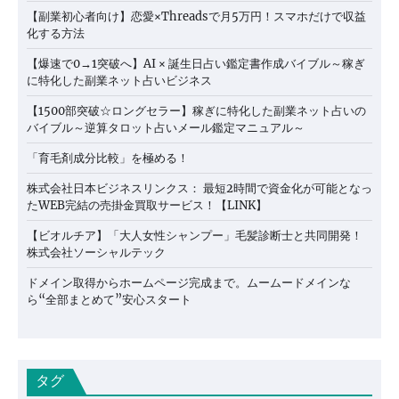
【副業初心者向け】恋愛×Threadsで月5万円！スマホだけで収益
化する方法
【爆速で0→1突破へ】AI × 誕生日占い鑑定書作成バイブル～稼ぎ
に特化した副業ネット占いビジネス
【1500部突破☆ロングセラー】稼ぎに特化した副業ネット占いの
バイブル～逆算タロット占いメール鑑定マニュアル～
「育毛剤成分比較」を極める！
株式会社日本ビジネスリンクス： 最短2時間で資金化が可能となっ
たWEB完結の売掛金買取サービス！【LINK】
【ビオルチア】「大人女性シャンプー」毛髪診断士と共同開発！
株式会社ソーシャルテック
ドメイン取得からホームページ完成まで。ムームードメインな
ら“全部まとめて”安心スタート
タグ