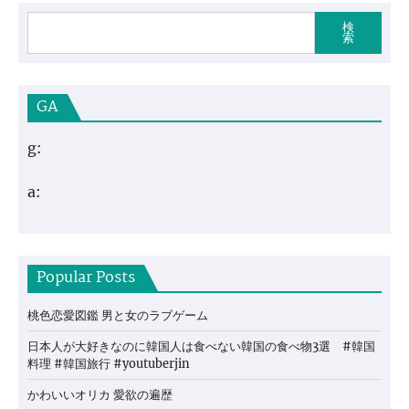
検
索
GA
g:
a:
Popular Posts
桃色恋愛図鑑 男と女のラブゲーム
日本人が大好きなのに韓国人は食べない韓国の食べ物3選 #韓国
料理 #韓国旅行 #youtuberjin
かわいいオリカ 愛欲の遍歴