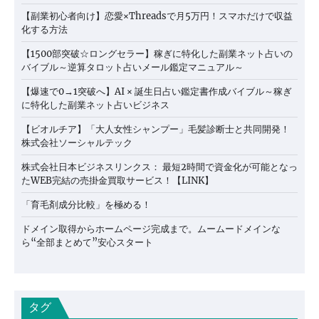
【副業初心者向け】恋愛×Threadsで月5万円！スマホだけで収益
化する方法
【1500部突破☆ロングセラー】稼ぎに特化した副業ネット占いの
バイブル～逆算タロット占いメール鑑定マニュアル～
【爆速で0→1突破へ】AI × 誕生日占い鑑定書作成バイブル～稼ぎ
に特化した副業ネット占いビジネス
【ビオルチア】「大人女性シャンプー」毛髪診断士と共同開発！
株式会社ソーシャルテック
株式会社日本ビジネスリンクス： 最短2時間で資金化が可能となっ
たWEB完結の売掛金買取サービス！【LINK】
「育毛剤成分比較」を極める！
ドメイン取得からホームページ完成まで。ムームードメインな
ら“全部まとめて”安心スタート
タグ