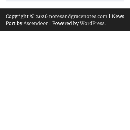
テ
ゴ
リ
Copyright © 2026
notesandgracenotes.com
| News
ー
Port by
Ascendoor
| Powered by
WordPress
.