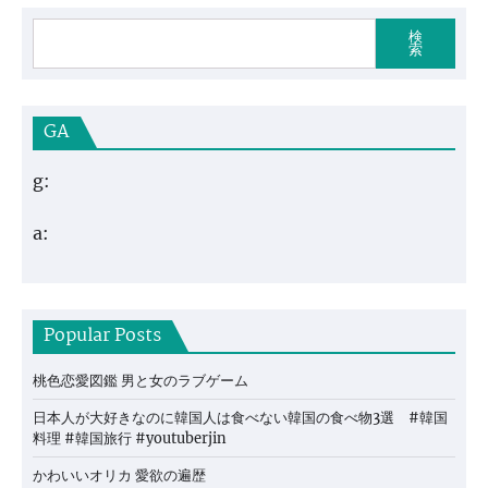
検
索
GA
g:
a:
Popular Posts
桃色恋愛図鑑 男と女のラブゲーム
日本人が大好きなのに韓国人は食べない韓国の食べ物3選 #韓国
料理 #韓国旅行 #youtuberjin
かわいいオリカ 愛欲の遍歴