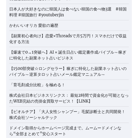
日本人が大好きなのに韓国人は食べない韓国の食べ物3選 #韓国
料理 #韓国旅行 #youtuberjin
かわいいオリカ 愛欲の遍歴
【副業初心者向け】恋愛×Threadsで月5万円！スマホだけで収益
化する方法
【爆速で0→1突破へ】AI × 誕生日占い鑑定書作成バイブル～稼ぎ
に特化した副業ネット占いビジネス
【1500部突破☆ロングセラー】稼ぎに特化した副業ネット占いの
バイブル～逆算タロット占いメール鑑定マニュアル～
「育毛剤成分比較」を極める！
株式会社日本ビジネスリンクス： 最短2時間で資金化が可能となっ
たWEB完結の売掛金買取サービス！【LINK】
【ビオルチア】「大人女性シャンプー」毛髪診断士と共同開発！
株式会社ソーシャルテック
ドメイン取得からホームページ完成まで。ムームードメインな
ら“全部まとめて”安心スタート