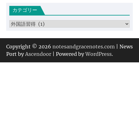
カ
カテゴリー
イ
ブ
カ
テ
ゴ
リ
Copyright © 2026
notesandgracenotes.com
| News
ー
Port by
Ascendoor
| Powered by
WordPress
.