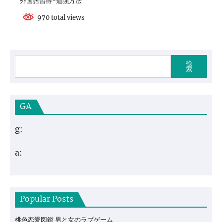
外国語習得-勉強方法
970 total views
検
索
GA
g:
a:
Popular Posts
桃色恋愛図鑑 男と女のラブゲーム