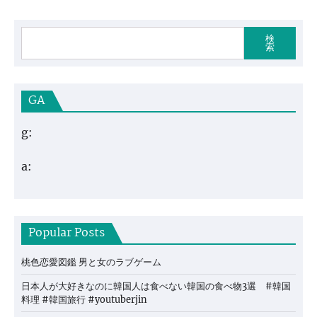
検
索
GA
g:
a:
Popular Posts
桃色恋愛図鑑 男と女のラブゲーム
日本人が大好きなのに韓国人は食べない韓国の食べ物3選 #韓国
料理 #韓国旅行 #youtuberjin