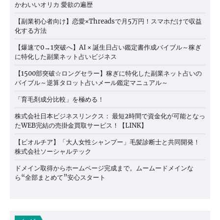
かわいいオリカ 愛欲の遍歴
【副業初心者向け】恋愛×Threadsで月5万円！スマホだけで収益
化する方法
【爆速で0→1突破へ】AI × 誕生日占い鑑定書作成バイブル～稼ぎ
に特化した副業ネット占いビジネス
【1500部突破☆ロングセラー】稼ぎに特化した副業ネット占いの
バイブル～逆算タロット占いメール鑑定マニュアル～
「育毛剤成分比較」を極める！
株式会社日本ビジネスリンクス： 最短2時間で資金化が可能となっ
たWEB完結の売掛金買取サービス！【LINK】
【ビオルチア】「大人女性シャンプー」毛髪診断士と共同開発！
株式会社ソーシャルテック
ドメイン取得からホームページ完成まで。ムームードメインな
ら“全部まとめて”安心スタート