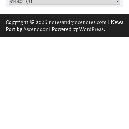
カ
テ
ゴ
リ
Copyright © 2026
notesandgracenotes.com
| News
ー
Port by
Ascendoor
| Powered by
WordPress
.