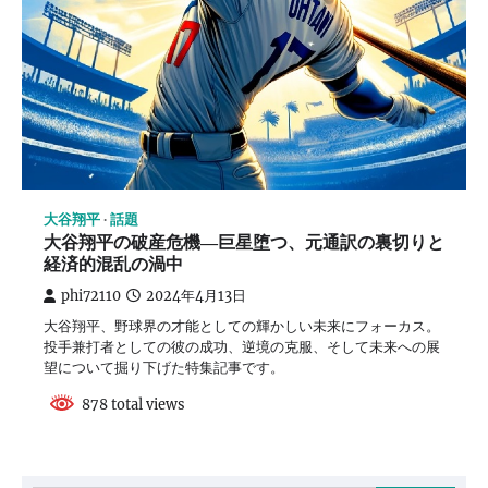
大谷翔平
話題
大谷翔平の破産危機―巨星堕つ、元通訳の裏切りと
経済的混乱の渦中
phi72110
2024年4月13日
大谷翔平、野球界の才能としての輝かしい未来にフォーカス。
投手兼打者としての彼の成功、逆境の克服、そして未来への展
望について掘り下げた特集記事です。
878 total views