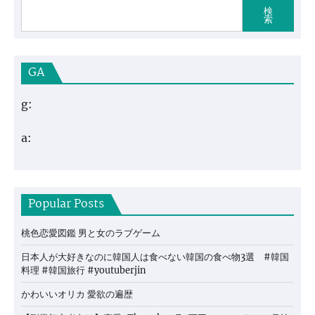
検
索
GA
g:
a:
Popular Posts
桃色恋愛図鑑 男と女のラブゲーム
日本人が大好きなのに韓国人は食べない韓国の食べ物3選 #韓国
料理 #韓国旅行 #youtuberjin
かわいいオリカ 愛欲の遍歴