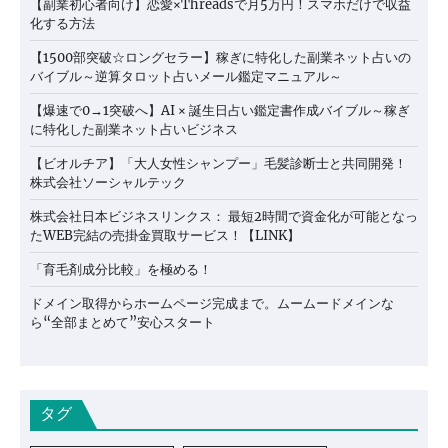
【副業初心者向け】恋愛×Threadsで月5万円！スマホだけで収益
化する方法
【1500部突破☆ロングセラー】稼ぎに特化した副業ネット占いの
バイブル～逆算タロット占いメール鑑定マニュアル～
【爆速で0→1突破へ】AI × 誕生日占い鑑定書作成バイブル～稼ぎ
に特化した副業ネット占いビジネス
【ビオルチア】「大人女性シャンプー」毛髪診断士と共同開発！
株式会社ソーシャルテック
株式会社日本ビジネスリンクス： 最短2時間で資金化が可能となっ
たWEB完結の売掛金買取サービス！【LINK】
「育毛剤成分比較」を極める！
ドメイン取得からホームページ完成まで。ムームードメインな
ら“全部まとめて”安心スタート
タグ