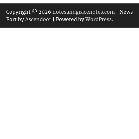
ゴ
リ
Copyright © 2026
notesandgracenotes.com
| News
ー
Port by
Ascendoor
| Powered by
WordPress
.