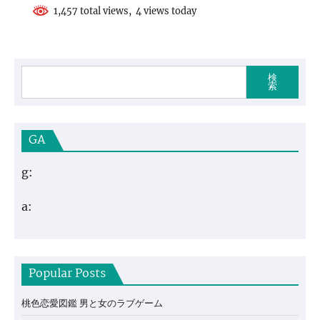
1,457 total views, 4 views today
検
索
GA
g:
a:
Popular Posts
桃色恋愛図鑑 男と女のラブゲーム