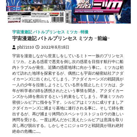
宇宙漫遊記 バトルプリンセス ミツカ
特撮
宇宙漫遊記 バトルプリンセス ミツカ -前編-
phi72110
2022年8月18日
宇宙を漫遊しながら世直しをしているミトー一族のプリンセス
ミツカ。とある惑星で悪党を倒し次の惑星を目指す航行中に船
内トラブルが発生、近隣の惑星地球に向かう事に。ミツカは初
めて訪れた地球を探索するが、偶然にも宇宙の秘密結社アクダ
イカーンズに出くわしてしまう。アクダイカーンズの戦闘員が
一人の少年を拉致しようとしている所を阻止したミツカは、少
年が科学者の姉を誘拐されたという事情を聞き、アクダイカー
ンズから姉を救出するという約束をしてしまう。早速ミツカの
密偵シルビアに指令を下す。シルビアはミツカに成りすましア
クダイカーンズに捕まり基地に連行される事に。そして姉を救
出するが、再び捕まり拷問のスペシャリストジョロウの激しい
拷問を受ける。一度は死んだかに見えたシルビアは意識を取り
戻し再び脱出する。しかしそこにジョロウと戦闘員が現れ絶対
絶命の危機に…。