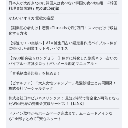
日本人が大好きなのに韓国人は食べない韓国の食べ物3選 #韓国
料理 #韓国旅行 #youtuberjin
かわいいオリカ 愛欲の遍歴
【副業初心者向け】恋愛×Threadsで月5万円！スマホだけで収益
化する方法
【爆速で0→1突破へ】AI × 誕生日占い鑑定書作成バイブル～稼ぎ
に特化した副業ネット占いビジネス
【1500部突破☆ロングセラー】稼ぎに特化した副業ネット占いの
バイブル～逆算タロット占いメール鑑定マニュアル～
「育毛剤成分比較」を極める！
【ビオルチア】「大人女性シャンプー」毛髪診断士と共同開発！
株式会社ソーシャルテック
株式会社日本ビジネスリンクス： 最短2時間で資金化が可能となっ
たWEB完結の売掛金買取サービス！【LINK】
ドメイン取得からホームページ完成まで。ムームードメインな
ら“全部まとめて”安心スタート