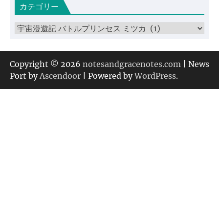
カテゴリー
イ
ブ
カ
テ
ゴ
リ
Copyright © 2026
notesandgracenotes.com
| News
ー
Port by
Ascendoor
| Powered by
WordPress
.