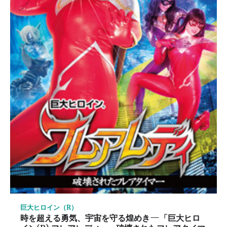
巨大ヒロイン（R）
時を超える勇気、宇宙を守る煌めき—「巨大ヒロ