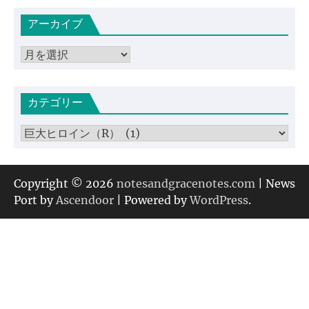
アーカイブ
ア
ー
カ
カテゴリー
イ
ブ
カ
テ
ゴ
リ
Copyright © 2026
notesandgracenotes.com
| News
ー
Port by
Ascendoor
| Powered by
WordPress
.