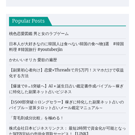
Popular Posts
桃色恋愛図鑑 男と女のラブゲーム
日本人が大好きなのに韓国人は食べない韓国の食べ物3選 #韓国
料理 #韓国旅行 #youtuberjin
かわいいオリカ 愛欲の遍歴
【副業初心者向け】恋愛×Threadsで月5万円！スマホだけで収益
化する方法
【爆速で0→1突破へ】AI × 誕生日占い鑑定書作成バイブル～稼ぎ
に特化した副業ネット占いビジネス
【1500部突破☆ロングセラー】稼ぎに特化した副業ネット占いの
バイブル～逆算タロット占いメール鑑定マニュアル～
「育毛剤成分比較」を極める！
株式会社日本ビジネスリンクス： 最短2時間で資金化が可能となっ
たWEB完結の売掛金買取サービス！【LINK】