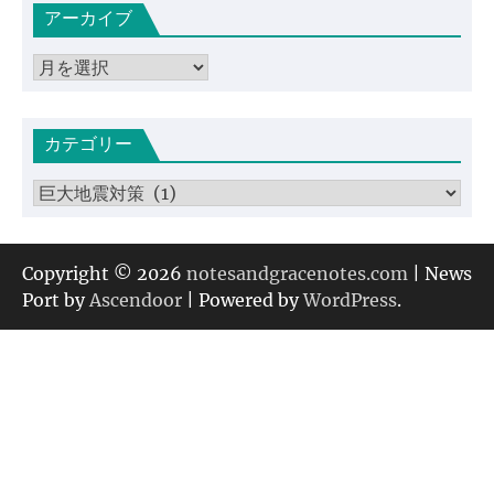
アーカイブ
ア
ー
カ
カテゴリー
イ
ブ
カ
テ
ゴ
リ
Copyright © 2026
notesandgracenotes.com
| News
ー
Port by
Ascendoor
| Powered by
WordPress
.