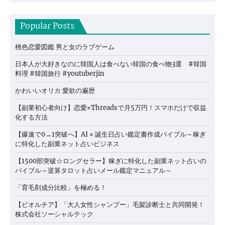
Popular Posts
桃色恋愛図鑑 男と女のラブゲーム
日本人が大好きなのに韓国人は食べない韓国の食べ物3選 #韓国
料理 #韓国旅行 #youtuberjin
かわいいオリカ 愛欲の遍歴
【副業初心者向け】恋愛×Threadsで月5万円！スマホだけで収益
化する方法
【爆速で0→1突破へ】AI × 誕生日占い鑑定書作成バイブル～稼ぎ
に特化した副業ネット占いビジネス
【1500部突破☆ロングセラー】稼ぎに特化した副業ネット占いの
バイブル～逆算タロット占いメール鑑定マニュアル～
「育毛剤成分比較」を極める！
【ビオルチア】「大人女性シャンプー」毛髪診断士と共同開発！
株式会社ソーシャルテック