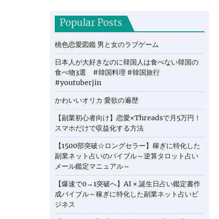
Popular Posts
桃色恋愛図鑑 男と女のラブゲーム
日本人が大好きなのに韓国人は食べない韓国の
食べ物3選 #韓国料理 #韓国旅行
#youtuberjin
かわいいオリカ 愛欲の遍歴
【副業初心者向け】恋愛×Threadsで月5万円！
スマホだけで収益化する方法
【1500部突破☆ロングセラー】稼ぎに特化した
副業ネット占いのバイブル～逆算タロット占い
メール鑑定マニュアル～
【爆速で0→1突破へ】AI × 誕生日占い鑑定書作
成バイブル～稼ぎに特化した副業ネット占いビ
ジネス