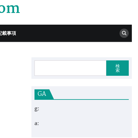
com
記載事項
検
索
GA
g:
a: