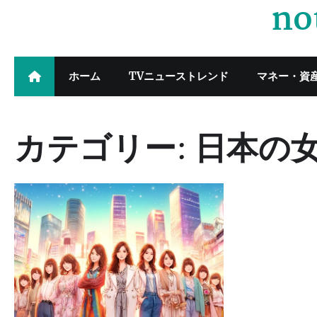
no
Skip
to
content
ホーム
TVニューストレンド
マネー・資
カテゴリー:
日本の