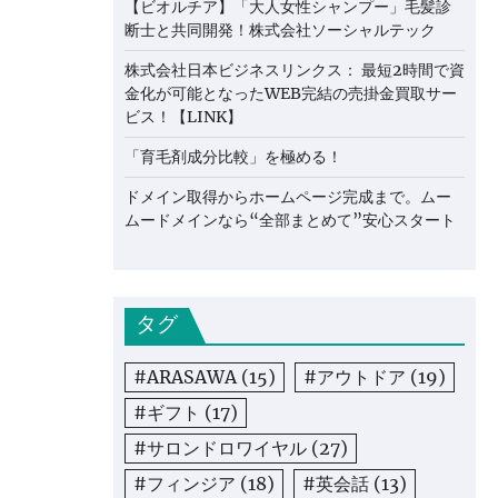
【ビオルチア】「大人女性シャンプー」毛髪診
断士と共同開発！株式会社ソーシャルテック
株式会社日本ビジネスリンクス： 最短2時間で資
金化が可能となったWEB完結の売掛金買取サー
ビス！【LINK】
「育毛剤成分比較」を極める！
ドメイン取得からホームページ完成まで。ムー
ムードメインなら“全部まとめて”安心スタート
タグ
#ARASAWA
(15)
#アウトドア
(19)
#ギフト
(17)
#サロンドロワイヤル
(27)
#フィンジア
(18)
#英会話
(13)