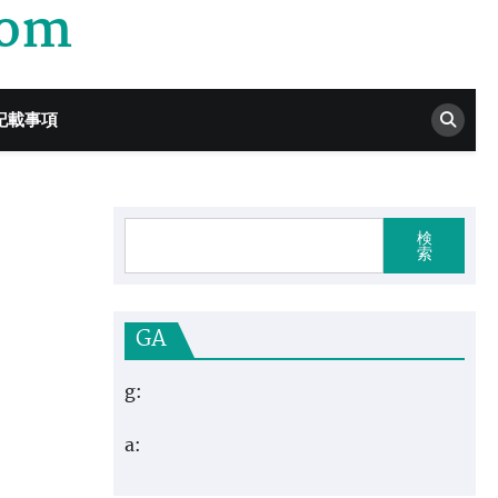
com
記載事項
検
索
GA
g:
a: