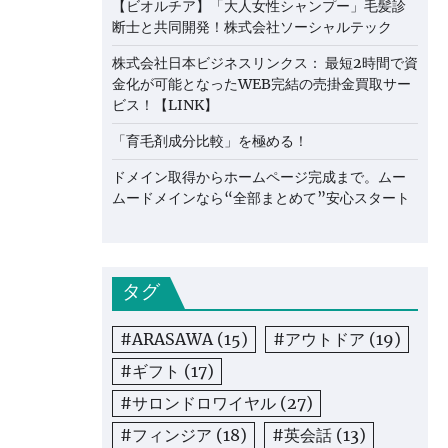
【ビオルチア】「大人女性シャンプー」毛髪診
断士と共同開発！株式会社ソーシャルテック
株式会社日本ビジネスリンクス： 最短2時間で資
金化が可能となったWEB完結の売掛金買取サー
ビス！【LINK】
「育毛剤成分比較」を極める！
ドメイン取得からホームページ完成まで。ムー
ムードメインなら“全部まとめて”安心スタート
タグ
#ARASAWA
(15)
#アウトドア
(19)
#ギフト
(17)
#サロンドロワイヤル
(27)
#フィンジア
(18)
#英会話
(13)