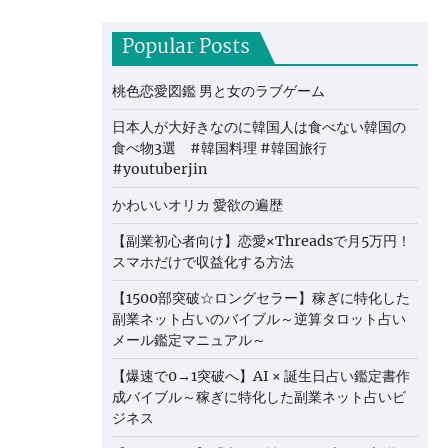
Popular Posts
桃色恋愛図鑑 男と女のラブゲーム
日本人が大好きなのに韓国人は食べない韓国の
食べ物3選 #韓国料理 #韓国旅行
#youtuberjin
かわいいオリカ 愛欲の遍歴
【副業初心者向け】恋愛×Threadsで月5万円！
スマホだけで収益化する方法
【1500部突破☆ロングセラー】稼ぎに特化した
副業ネット占いのバイブル～逆算タロット占い
メール鑑定マニュアル～
【爆速で0→1突破へ】AI × 誕生日占い鑑定書作
成バイブル～稼ぎに特化した副業ネット占いビ
ジネス