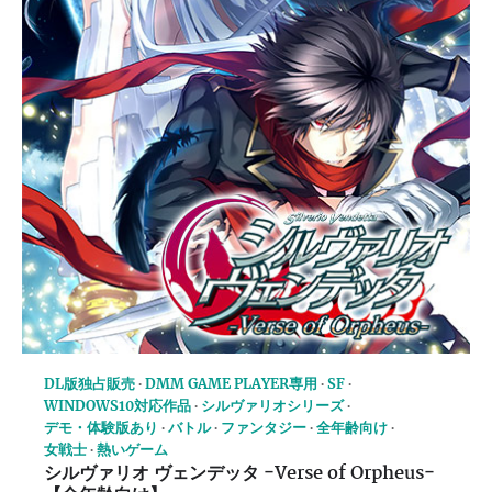
DL版独占販売
DMM GAME PLAYER専用
SF
WINDOWS10対応作品
シルヴァリオシリーズ
デモ・体験版あり
バトル
ファンタジー
全年齢向け
女戦士
熱いゲーム
シルヴァリオ ヴェンデッタ −Verse of Orpheus−