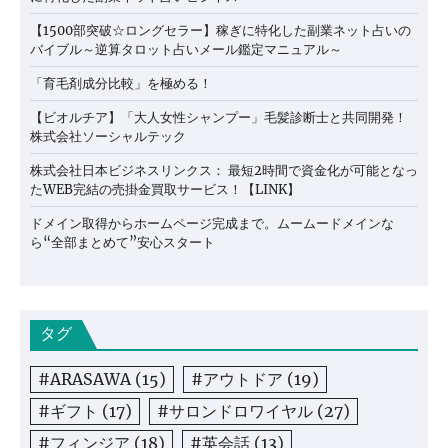
【1500部突破☆ロングセラー】稼ぎに特化した副業ネット占いの
バイブル～逆算タロット占いメール鑑定マニュアル～
「育毛剤成分比較」を極める！
【ビオルチア】「大人女性シャンプー」毛髪診断士と共同開発！
株式会社ソーシャルテック
株式会社日本ビジネスリンクス： 最短2時間で資金化が可能となっ
たWEB完結の売掛金買取サービス！【LINK】
ドメイン取得からホームページ完成まで。ムームードメインな
ら“全部まとめて”安心スタート
タグ
#ARASAWA
(15)
#アウトドア
(19)
#ギフト
(17)
#サロンドロワイヤル
(27)
#フィンジア
(18)
#英会話
(13)