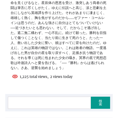
命を見くびるなと。星辰体の恩恵を受け、激突しあう両者の死
闘は筆舌に尽くしがたく。ゆえに伝説へと高じ、涙と悲劇を土
台にしながら英雄譚を作り上げた。それがあまりに凄まじく、
雄雄しく熱く、胸を焦がすものだから……ゼファー・コールレ
インは思うのだ。あんな強さに自分はとてもついていけない
──近づきたいとも思わない。そして、だからこそ逃げ出し
た。遮二無二構わず、一心不乱に。続けて願った。勝利を目指
して傷つくことなく、当たり前に生きて死のうと。たった一
人、救い出した少女に誓い、彼はすべてに背を向けたのだ。ゆ
えに、これは英雄の物語ではない。これは敗者の物語。一度逃
げ出した男が自分の星を取り戻すべく、足掻き抗う物語であ
る。それを導くは死に包まれた少女の囁き。冥界の底で死想恋
歌は吟遊詩人へと愛を告げる。「──『勝利』からは逃げられ
ない。さあ、逆襲を始めましょう」
1,225 total views, 2 views today
検
索