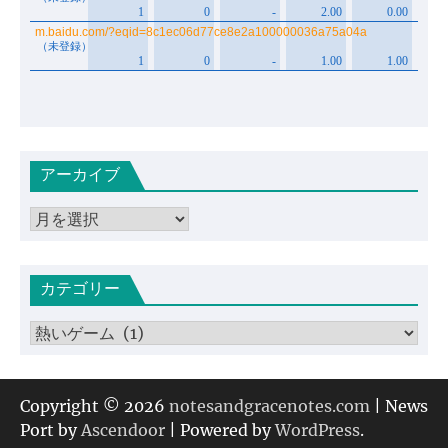
アーカイブ
ア
ー
カ
カテゴリー
イ
ブ
カ
テ
ゴ
リ
Copyright © 2026
notesandgracenotes.com
| News
ー
Port by
Ascendoor
| Powered by
WordPress
.