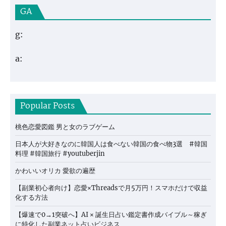
GA
g:
a:
Popular Posts
桃色恋愛図鑑 男と女のラブゲーム
日本人が大好きなのに韓国人は食べない韓国の食べ物3選 #韓国
料理 #韓国旅行 #youtuberjin
かわいいオリカ 愛欲の遍歴
【副業初心者向け】恋愛×Threadsで月5万円！スマホだけで収益
化する方法
【爆速で0→1突破へ】AI × 誕生日占い鑑定書作成バイブル～稼ぎ
に特化した副業ネット占いビジネス