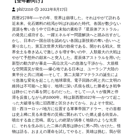
【全年齢向け】
phi72110
2022年8月17日
西暦2578年──その年、世界は崩壊した。それはやがて訪れる
近未来。化石燃料の枯渇が叫ばれ始めた時代、各国が数少ない
資源を奪い合う中で日本は未知の素粒子『星辰体アストラル』
の発見に成功する。一躍エネルギー問題解決へと踏み出すがし
かし、日本の一国台頭を認めない各国は新技術の奪い合いへと
乗り出した。第五次世界大戦の勃発である。開かれる戦火。世
界全土を巻き込んで激しさを増す争いの中、人類最大の大戦は
やがて予想外の顛末へと突入した。星辰体アストラルを用いた
新型の動力炉が暴走──高位次元への急激な干渉から、大規模
な空間震災が発生──爆心地である日本は、ユーラシア大陸の
東半分と共に消滅──そして、第二太陽アマテラスの誕生によ
り急激な変化を起こした地球環境。電子回路の死と共に文明の
維持は不可能へと陥り、地球に深い爪痕を残した勝者なき戦争
は静かにその幕を閉じるのだった。そして──人々が復興と停
滞を反復しながら約1000年。時は新西暦1027年──かつて起こ
った大破壊を境に旧西暦と区分されてから、およそ十世紀。
旧・西ヨーロッパ地方に位置する軍事帝国アドラー、その首都
は史上稀に見る未曾有の災禍に襲われていた燃え盛る街並み。
噴出する血と悲鳴。底なしの絶望が渦巻く地獄のような光景
に、それを生み出した二体の異形は静かに男へ問いかけた。怪
物は語る。おまえの運命を試してやると。英雄は挑む。我が宿