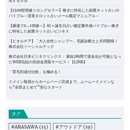
化する方法
【1500部突破☆ロングセラー】稼ぎに特化した副業ネット占いの
バイブル～逆算タロット占いメール鑑定マニュアル～
【爆速で0→1突破へ】AI × 誕生日占い鑑定書作成バイブル～稼ぎ
に特化した副業ネット占いビジネス
【ビオルチア】「大人女性シャンプー」毛髪診断士と共同開発！
株式会社ソーシャルテック
株式会社日本ビジネスリンクス： 最短2時間で資金化が可能となっ
たWEB完結の売掛金買取サービス！【LINK】
「育毛剤成分比較」を極める！
ドメイン取得からホームページ完成まで。ムームードメインな
ら“全部まとめて”安心スタート
タグ
#ARASAWA
(15)
#アウトドア
(19)