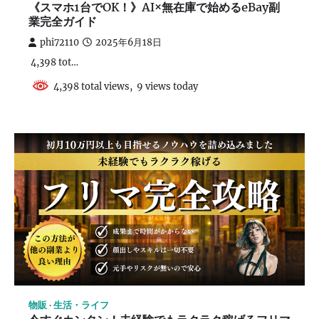
《スマホ1台でOK！》AI×無在庫で始めるeBay副
業完全ガイド
phi72110
2025年6月18日
4,398 tot…
4,398 total views, 9 views today
物販
生活・ライフ