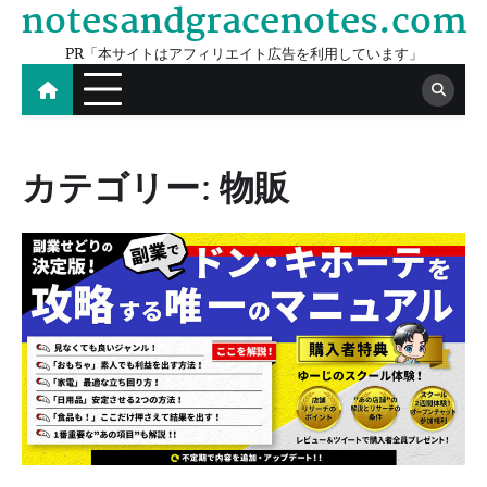
notesandgracenotes.com
Skip
to
PR「本サイトはアフィリエイト広告を利用しています」
content
カテゴリー:
物販