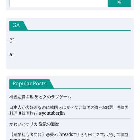
索
GA
g:
a:
Popular Posts
桃色恋愛図鑑 男と女のラブゲーム
日本人が大好きなのに韓国人は食べない韓国の食べ物3選 #韓国
料理 #韓国旅行 #youtuberjin
かわいいオリカ 愛欲の遍歴
【副業初心者向け】恋愛×Threadsで月5万円！スマホだけで収益