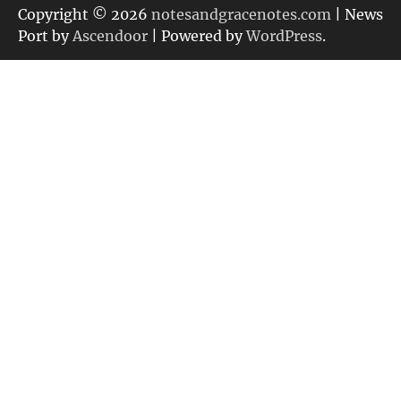
リ
Copyright © 2026
notesandgracenotes.com
| News
ー
Port by
Ascendoor
| Powered by
WordPress
.