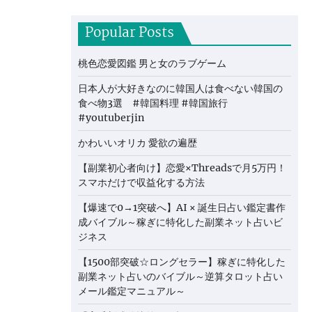
Popular Posts
桃色恋愛図鑑 男と女のラブゲーム
日本人が大好きなのに韓国人は食べない韓国の
食べ物3選 #韓国料理 #韓国旅行
#youtuberjin
かわいいオリカ 愛欲の遍歴
【副業初心者向け】恋愛×Threadsで月5万円！
スマホだけで収益化する方法
【爆速で0→1突破へ】AI × 誕生日占い鑑定書作
成バイブル～稼ぎに特化した副業ネット占いビ
ジネス
【1500部突破☆ロングセラー】稼ぎに特化した
副業ネット占いのバイブル～逆算タロット占い
メール鑑定マニュアル～