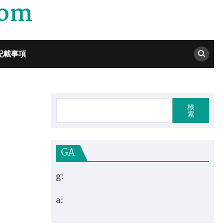
com
記載事項
検
索
GA
g:
a: