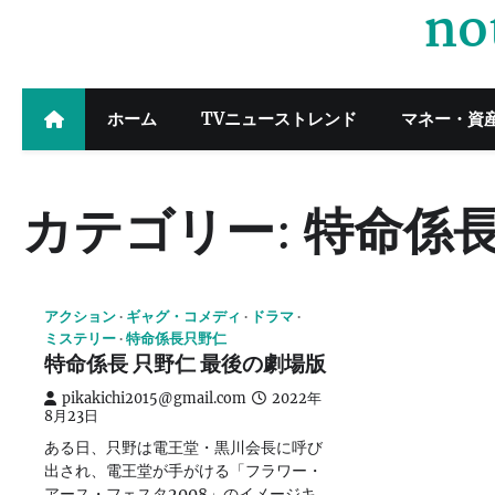
no
Skip
to
content
ホーム
TVニューストレンド
マネー・資
カテゴリー:
特命係
アクション
ギャグ・コメディ
ドラマ
ミステリー
特命係長只野仁
特命係長 只野仁 最後の劇場版
pikakichi2015@gmail.com
2022年
8月23日
ある日、只野は電王堂・黒川会長に呼び
出され、電王堂が手がける「フラワー・
アース・フェスタ2008」のイメージキ