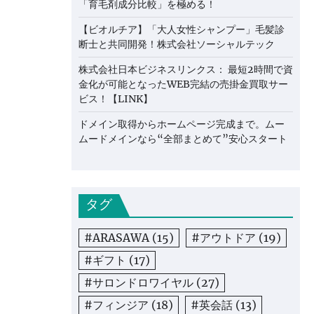
「育毛剤成分比較」を極める！
【ビオルチア】「大人女性シャンプー」毛髪診
断士と共同開発！株式会社ソーシャルテック
株式会社日本ビジネスリンクス： 最短2時間で資
金化が可能となったWEB完結の売掛金買取サー
ビス！【LINK】
ドメイン取得からホームページ完成まで。ムー
ムードメインなら“全部まとめて”安心スタート
タグ
#ARASAWA
(15)
#アウトドア
(19)
#ギフト
(17)
#サロンドロワイヤル
(27)
#フィンジア
(18)
#英会話
(13)