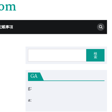
com
記載事項
検
索
GA
g:
a: