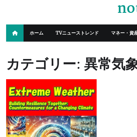
no
Skip
to
content
ホーム
TVニューストレンド
マネー・資
カテゴリー:
異常気