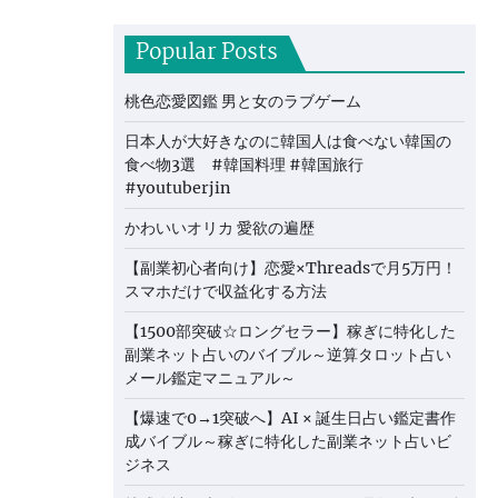
Popular Posts
桃色恋愛図鑑 男と女のラブゲーム
日本人が大好きなのに韓国人は食べない韓国の
食べ物3選 #韓国料理 #韓国旅行
#youtuberjin
かわいいオリカ 愛欲の遍歴
【副業初心者向け】恋愛×Threadsで月5万円！
スマホだけで収益化する方法
【1500部突破☆ロングセラー】稼ぎに特化した
副業ネット占いのバイブル～逆算タロット占い
メール鑑定マニュアル～
【爆速で0→1突破へ】AI × 誕生日占い鑑定書作
成バイブル～稼ぎに特化した副業ネット占いビ
ジネス