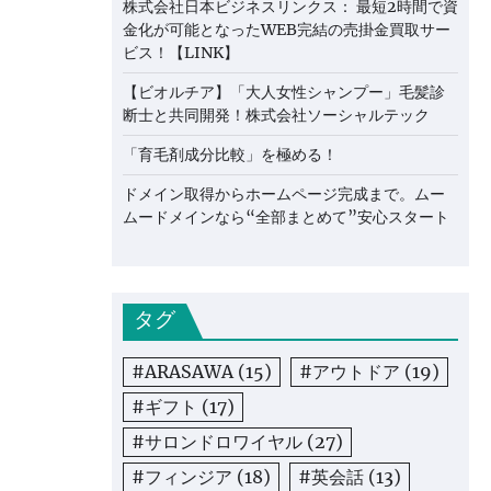
株式会社日本ビジネスリンクス： 最短2時間で資
金化が可能となったWEB完結の売掛金買取サー
ビス！【LINK】
【ビオルチア】「大人女性シャンプー」毛髪診
断士と共同開発！株式会社ソーシャルテック
「育毛剤成分比較」を極める！
ドメイン取得からホームページ完成まで。ムー
ムードメインなら“全部まとめて”安心スタート
タグ
#ARASAWA
(15)
#アウトドア
(19)
#ギフト
(17)
#サロンドロワイヤル
(27)
#フィンジア
(18)
#英会話
(13)