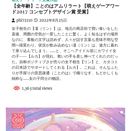
【全年齢】ことのはアムリラート【萌えゲーアワー
ド2017 コンセプトデザイン賞 受賞】
phi72110
2022年8月25日
女子校生の【凜（リン）】は、地元の商店街で買い食いをした
直後、周囲の空気が一変したことに驚く。よく知るはずの場所
なのに、看板の文字は読めず、人々が話す言葉も意味不明な空
間へ様変わり。状況が飲み込めない凜（リン）は、途方に暮れ
て座り込んでしまう。……と、そこへアイドル並にカワイイ女
の子――【ルカ】が現れ、救いの手を差し伸べてくれたのだっ
た。自称ポジティブさが売りの女子校生【リン】と、カタコト
の日本語でサポートしてくれる【ルカ】。これは、そんなふた
りが手探りの意思疎通（ことのは）で織りなす、もどかしくも
純粋な……女の子同士の物語。
1,363 total views