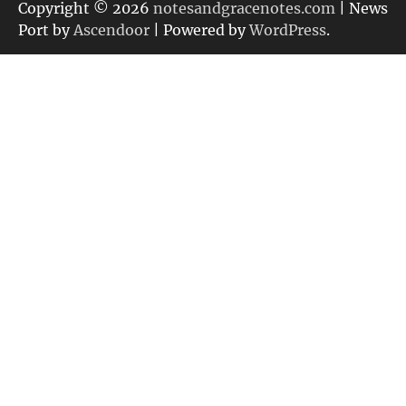
リ
Copyright © 2026
notesandgracenotes.com
| News
ー
Port by
Ascendoor
| Powered by
WordPress
.