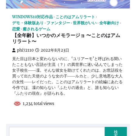
WINDOWS10対応作品
ことのはアムリラート
デモ・体験版あり
ファンタジー
世界観がいい
全年齢向け
恋愛
癒されるゲーム
【全年齢】いつかのメモラージョ 〜ことのはアム
リラート〜
phi72110
2022年8月23日
見た目は日本と変わらないのに、‘ユリアーモ’と呼ばれる聞い
たこともない言語が主流（？）の異世界に迷い込んでしまった
女子校生――凜。そんな彼女を助けてくれたのは、お世話役を
買って出た天使のような女の子――ルカと、少し意地悪な大人
の女性――レイだった。ことのはアムリラートの続編にあたる
今作では、凜の知らない『ふたりの過去』と、誰も知らない
『ふたりの現在』が語られる。
1,234 total views
検
索