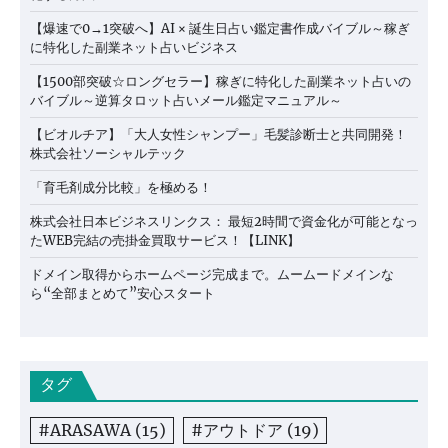
【爆速で0→1突破へ】AI × 誕生日占い鑑定書作成バイブル～稼ぎ
に特化した副業ネット占いビジネス
【1500部突破☆ロングセラー】稼ぎに特化した副業ネット占いの
バイブル～逆算タロット占いメール鑑定マニュアル～
【ビオルチア】「大人女性シャンプー」毛髪診断士と共同開発！
株式会社ソーシャルテック
「育毛剤成分比較」を極める！
株式会社日本ビジネスリンクス： 最短2時間で資金化が可能となっ
たWEB完結の売掛金買取サービス！【LINK】
ドメイン取得からホームページ完成まで。ムームードメインな
ら“全部まとめて”安心スタート
タグ
#ARASAWA
(15)
#アウトドア
(19)