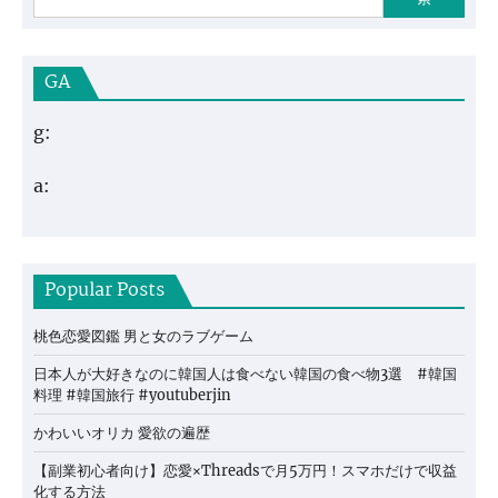
GA
g:
a:
Popular Posts
桃色恋愛図鑑 男と女のラブゲーム
日本人が大好きなのに韓国人は食べない韓国の食べ物3選 #韓国
料理 #韓国旅行 #youtuberjin
かわいいオリカ 愛欲の遍歴
【副業初心者向け】恋愛×Threadsで月5万円！スマホだけで収益
化する方法