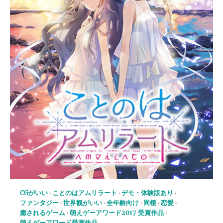
CGがいい
ことのはアムリラート
デモ・体験版あり
ファンタジー
世界観がいい
全年齢向け
同棲
恋愛
癒されるゲーム
萌えゲーアワード2017 受賞作品
萌えゲーアワード受賞作品