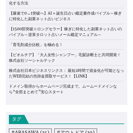
化する方法
【爆速で0→1突破へ】AI × 誕生日占い鑑定書作成バイブル～稼ぎ
に特化した副業ネット占いビジネス
【1500部突破☆ロングセラー】稼ぎに特化した副業ネット占いの
バイブル～逆算タロット占いメール鑑定マニュアル～
「育毛剤成分比較」を極める！
【ビオルチア】「大人女性シャンプー」毛髪診断士と共同開発！
株式会社ソーシャルテック
株式会社日本ビジネスリンクス： 最短2時間で資金化が可能となっ
たWEB完結の売掛金買取サービス！【LINK】
ドメイン取得からホームページ完成まで。ムームードメインな
ら“全部まとめて”安心スタート
タグ
#ARASAWA
(15)
#アウトドア
(19)