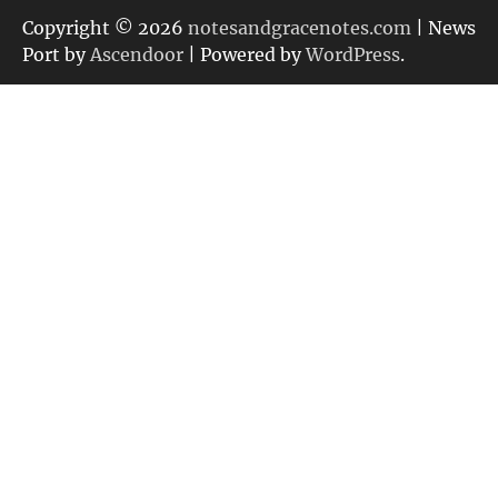
リ
Copyright © 2026
notesandgracenotes.com
| News
ー
Port by
Ascendoor
| Powered by
WordPress
.