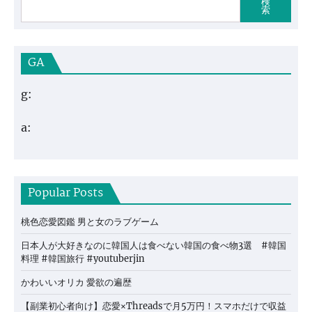
検
索
GA
g:
a:
Popular Posts
桃色恋愛図鑑 男と女のラブゲーム
日本人が大好きなのに韓国人は食べない韓国の食べ物3選 #韓国
料理 #韓国旅行 #youtuberjin
かわいいオリカ 愛欲の遍歴
【副業初心者向け】恋愛×Threadsで月5万円！スマホだけで収益