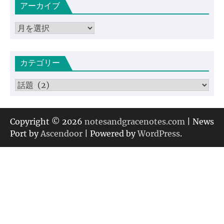
アーカイブ
ア
ー
カ
カテゴリー
イ
ブ
カ
テ
ゴ
リ
Copyright © 2026
notesandgracenotes.com
| News
ー
Port by
Ascendoor
| Powered by
WordPress
.