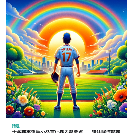
話題
大谷翔平選手の発言に残る疑問点—-違法賭博疑惑