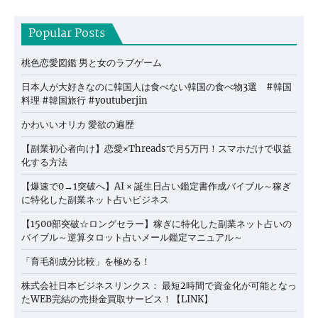
Popular Posts
桃色恋愛図鑑 男と女のラブゲーム
日本人が大好きなのに韓国人は食べない韓国の食べ物3選 #韓国
料理 #韓国旅行 #youtuberjin
かわいいオリカ 愛欲の遍歴
【副業初心者向け】恋愛×Threadsで月5万円！スマホだけで収益
化する方法
【爆速で0→1突破へ】AI × 誕生日占い鑑定書作成バイブル～稼ぎ
に特化した副業ネット占いビジネス
【1500部突破☆ロングセラー】稼ぎに特化した副業ネット占いの
バイブル～逆算タロット占いメール鑑定マニュアル～
「育毛剤成分比較」を極める！
株式会社日本ビジネスリンクス： 最短2時間で資金化が可能となっ
たWEB完結の売掛金買取サービス！【LINK】