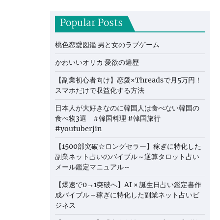
Popular Posts
桃色恋愛図鑑 男と女のラブゲーム
かわいいオリカ 愛欲の遍歴
【副業初心者向け】恋愛×Threadsで月5万円！
スマホだけで収益化する方法
日本人が大好きなのに韓国人は食べない韓国の
食べ物3選 #韓国料理 #韓国旅行
#youtuberjin
【1500部突破☆ロングセラー】稼ぎに特化した
副業ネット占いのバイブル～逆算タロット占い
メール鑑定マニュアル～
【爆速で0→1突破へ】AI × 誕生日占い鑑定書作
成バイブル～稼ぎに特化した副業ネット占いビ
ジネス