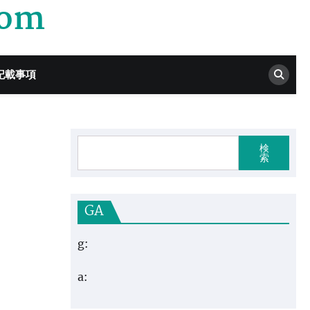
com
記載事項
検
索
GA
g:
a: