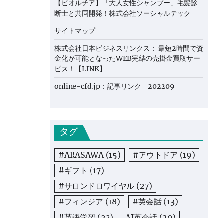
【ビオルチア】「大人女性シャンプー」毛髪診
断士と共同開発！株式会社ソーシャルテック
サイトマップ
株式会社日本ビジネスリンクス： 最短2時間で資
金化が可能となったWEB完結の売掛金買取サー
ビス！【LINK】
online-cfd.jp：記事リンク 202209
タグ
#ARASAWA
(15)
#アウトドア
(19)
#ギフト
(17)
#サロンドロワイヤル
(27)
#フィンジア
(18)
#英会話
(13)
#英語学習
(23)
AI英会話
(20)