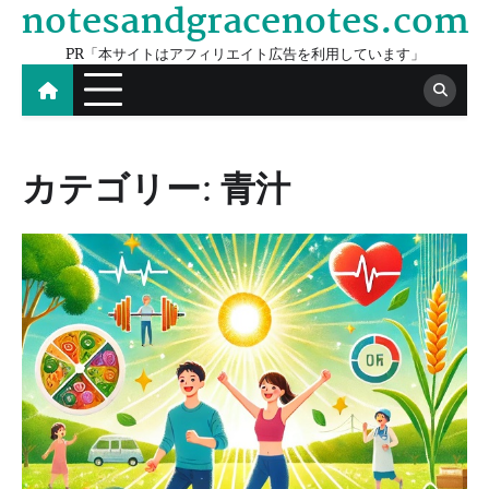
notesandgracenotes.com
Skip
to
PR「本サイトはアフィリエイト広告を利用しています」
content
カテゴリー:
青汁