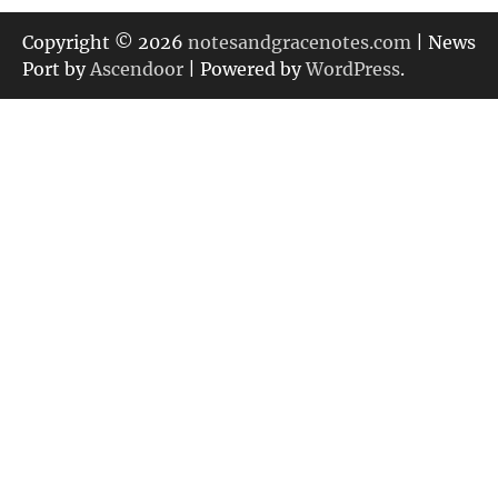
ゴ
リ
Copyright © 2026
notesandgracenotes.com
| News
ー
Port by
Ascendoor
| Powered by
WordPress
.