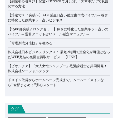
【副業初心者向け】恋愛×Threadsで月5万円！スマホだけで収益
化する方法
【爆速で0→1突破へ】AI × 誕生日占い鑑定書作成バイブル～稼ぎ
に特化した副業ネット占いビジネス
【1500部突破☆ロングセラー】稼ぎに特化した副業ネット占いの
バイブル～逆算タロット占いメール鑑定マニュアル～
「育毛剤成分比較」を極める！
株式会社日本ビジネスリンクス： 最短2時間で資金化が可能となっ
たWEB完結の売掛金買取サービス！【LINK】
【ビオルチア】「大人女性シャンプー」毛髪診断士と共同開発！
株式会社ソーシャルテック
ドメイン取得からホームページ完成まで。ムームードメインな
ら“全部まとめて”安心スタート
タグ