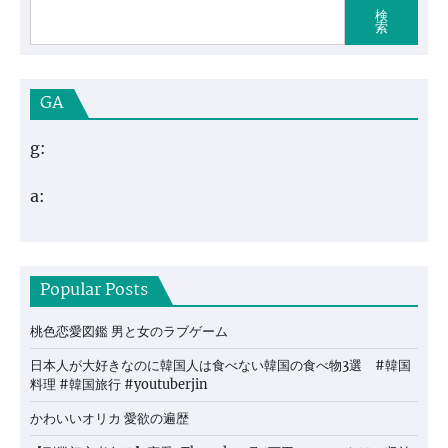
検
索
GA
g:
a:
Popular Posts
桃色恋愛図鑑 男と女のラブゲーム
日本人が大好きなのに韓国人は食べない韓国の食べ物3選 #韓国
料理 #韓国旅行 #youtuberjin
かわいいオリカ 愛欲の遍歴