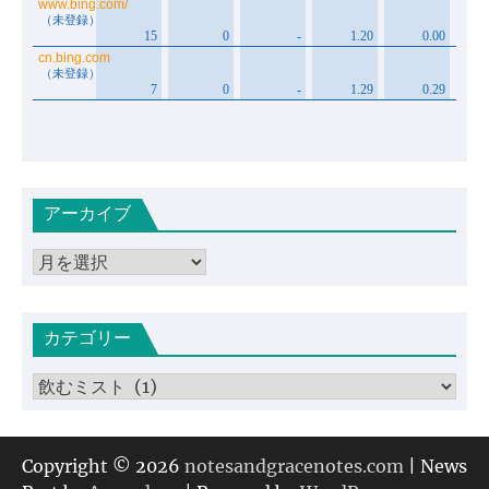
アーカイブ
ア
ー
カ
カテゴリー
イ
ブ
カ
テ
ゴ
リ
Copyright © 2026
notesandgracenotes.com
| News