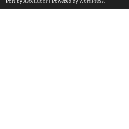
ー
Port by
Ascendoor
| Powered by
WordPress
.