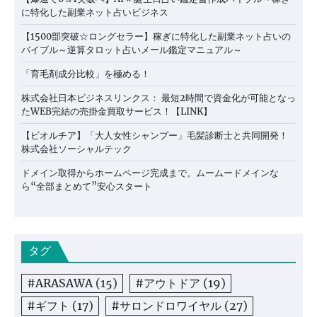
に特化した副業ネット占いビジネス
【1500部突破☆ロングセラー】稼ぎに特化した副業ネット占いの
バイブル～逆算タロット占いメール鑑定マニュアル～
「育毛剤成分比較」を極める！
株式会社日本ビジネスリンクス： 最短2時間で資金化が可能となっ
たWEB完結の売掛金買取サービス！【LINK】
【ビオルチア】「大人女性シャンプー」毛髪診断士と共同開発！
株式会社ソーシャルテック
ドメイン取得からホームページ完成まで。ムームードメインな
ら“全部まとめて”安心スタート
タグ
#ARASAWA
(15)
#アウトドア
(19)
#ギフト
(17)
#サロンドロワイヤル
(27)