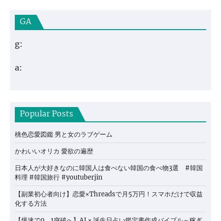
GA
g:
a:
Popular Posts
桃色恋愛図鑑 男と女のラブゲーム
かわいいオリカ 愛欲の遍歴
日本人が大好きなのに韓国人は食べない韓国の食べ物3選 #韓国
料理 #韓国旅行 #youtuberjin
【副業初心者向け】恋愛×Threadsで月5万円！スマホだけで収益
化する方法
【爆速で0→1突破へ】AI × 誕生日占い鑑定書作成バイブル～稼ぎ